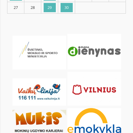
KALENDORIUS
Pr
An
Tr
Kt
Pn
Št
1
2
3
4
6
7
8
9
10
11
13
14
15
16
17
18
20
21
22
23
24
25
27
28
29
30