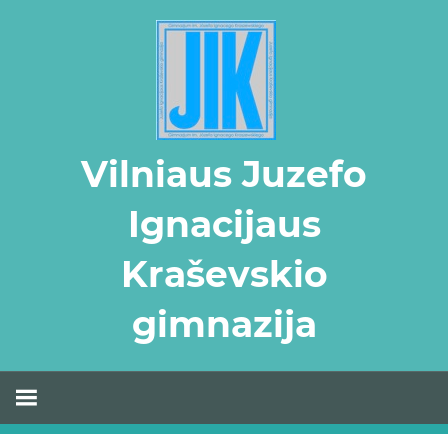
Skip
to
content
Vilniaus Juzefo
Ignacijaus
Kraševskio
gimnazija