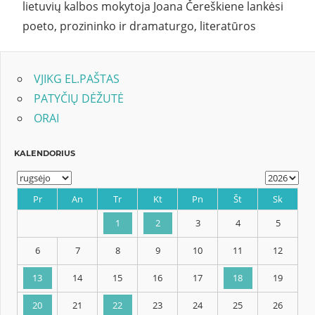
lietuvių kalbos mokytoja Joana Čereškiene lankėsi
poeto, prozininko ir dramaturgo, literatūros
VJIKG EL.PAŠTAS
PATYČIŲ DĖŽUTĖ
ORAI