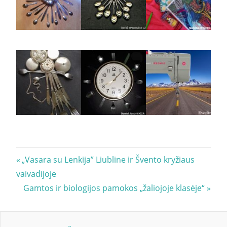
Navigacija
Previous
„Vasara su Lenkija” Liubline ir Švento kryžiaus
Post:
vaivadijoje
tarp
Next
Gamtos ir biologijos pamokos „žaliojoje klasėje“
įrašų
Post: