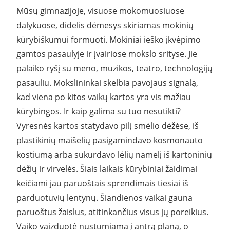
Mūsų gimnazijoje, visuose mokomuosiuose
dalykuose, didelis dėmesys skiriamas mokinių
kūrybiškumui formuoti. Mokiniai ieško įkvėpimo
gamtos pasaulyje ir įvairiose mokslo srityse. Jie
palaiko ryšį su meno, muzikos, teatro, technologijų
pasauliu. Mokslininkai skelbia pavojaus signalą,
kad viena po kitos vaikų kartos yra vis mažiau
kūrybingos. Ir kaip galima su tuo nesutikti?
Vyresnės kartos statydavo pilį smėlio dėžėse, iš
plastikinių maišelių pasigamindavo kosmonauto
kostiumą arba sukurdavo lėlių namelį iš kartoninių
dėžių ir virvelės. Šiais laikais kūrybiniai žaidimai
keičiami jau paruoštais sprendimais tiesiai iš
parduotuvių lentynų. Šiandienos vaikai gauna
paruoštus žaislus, atitinkančius visus jų poreikius.
Vaiko vaizduotė nustumiama į antrą planą, o