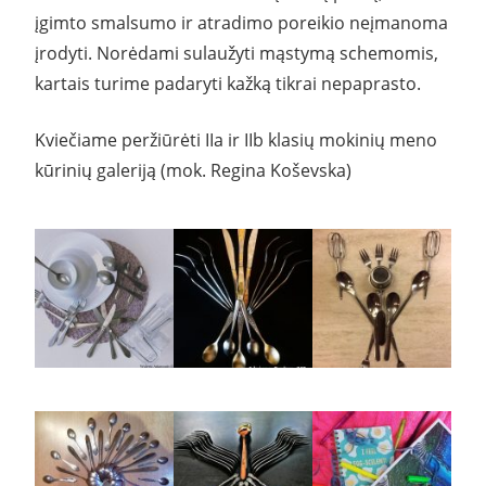
įgimto smalsumo ir atradimo poreikio neįmanoma
įrodyti. Norėdami sulaužyti mąstymą schemomis,
kartais turime padaryti kažką tikrai nepaprasto.
Kviečiame peržiūrėti IIa ir IIb klasių mokinių meno
kūrinių galeriją (mok. Regina Koševska)