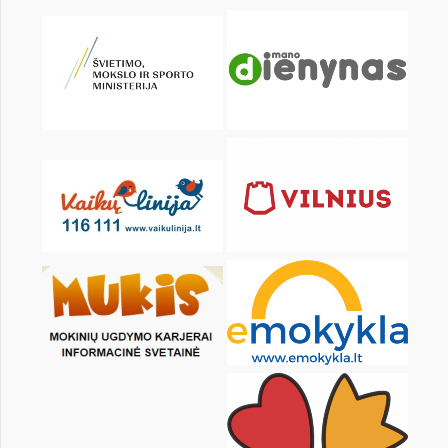
KALENDORIUS
Pr
An
Tr
Kt
Pn
Št
1
2
3
4
6
7
8
9
10
11