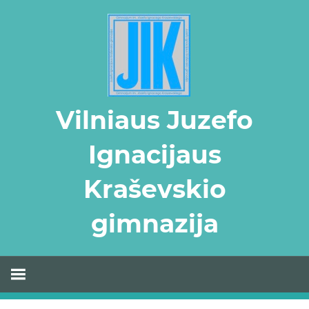
Skip
to
content
Vilniaus Juzefo
Ignacijaus
Kraševskio
gimnazija