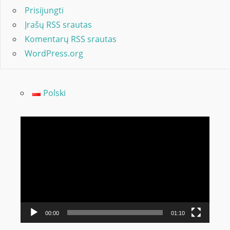
Prisijungti
Įrašų RSS srautas
Komentarų RSS srautas
WordPress.org
Polski
Video
grotuvas
00:00
01:10