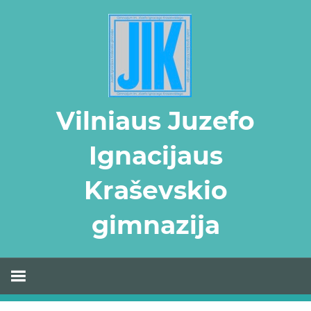
Skip
to
content
Vilniaus Juzefo
Ignacijaus
Kraševskio
gimnazija