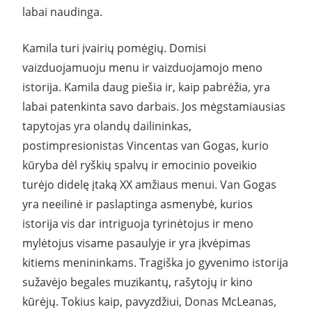
labai naudinga.
Kamila turi įvairių pomėgių. Domisi
vaizduojamuoju menu ir vaizduojamojo meno
istorija. Kamila daug piešia ir, kaip pabrėžia, yra
labai patenkinta savo darbais. Jos mėgstamiausias
tapytojas yra olandų dailininkas,
postimpresionistas Vincentas van Gogas, kurio
kūryba dėl ryškių spalvų ir emocinio poveikio
turėjo didelę įtaką XX amžiaus menui. Van Gogas
yra neeilinė ir paslaptinga asmenybė, kurios
istorija vis dar intriguoja tyrinėtojus ir meno
mylėtojus visame pasaulyje ir yra įkvėpimas
kitiems menininkams. Tragiška jo gyvenimo istorija
sužavėjo begales muzikantų, rašytojų ir kino
kūrėjų. Tokius kaip, pavyzdžiui, Donas McLeanas,