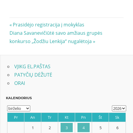
Navigacija
Previous
Prasidėjo registracija į mokyklas
Next
Post:
Diana Savanevičiūtė savo amžiaus grupės
tarp
Post:
konkurso „Žodžiu Lenkija“ nugalėtoja
įrašų
VJIKG EL.PAŠTAS
PATYČIŲ DĖŽUTĖ
ORAI