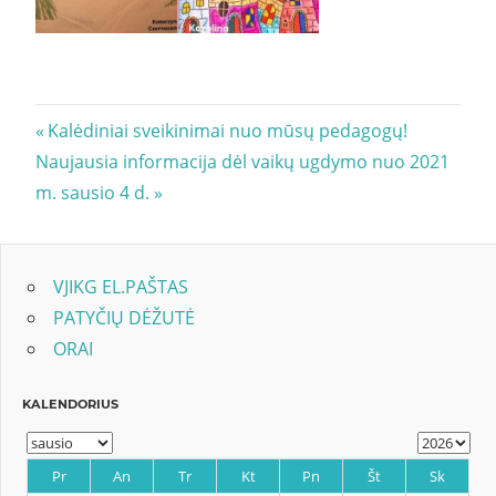
Navigacija
Previous
Kalėdiniai sveikinimai nuo mūsų pedagogų!
Next
Post:
Naujausia informacija dėl vaikų ugdymo nuo 2021
tarp
Post:
m. sausio 4 d.
įrašų
VJIKG EL.PAŠTAS
PATYČIŲ DĖŽUTĖ
ORAI