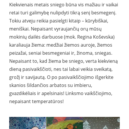
Kiekvienais metais sniego būna vis mažiau ir vaikai
retai turi galimybę nulipdyti tikrą senį besmegenį.
Tokiu atveju reikia pasielgti kitaip – kūrybiškai,
meniškai. Nepaisant vyraujančių orų mūsų
mokinių dailės darbuose (mok. Regina Koševska)
karaliauja žiema: medžiai žiemos auroje, žiemos
peizažai, seniai besmegeniai ir, žinoma, sniegas.
Nepaisant to, kad žiema be sniego, verta kiekvieną
dieną pasivaikščioti, nes tai labai veikia sveikatą,
grožį ir savijautą. O po pasivaikščiojimo išgerkite
skanios šildančios arbatos su imbieru,
gvazdikėliais ir apelsinais! Linksmo vaikščiojimo,
nepaisant temperatūros!