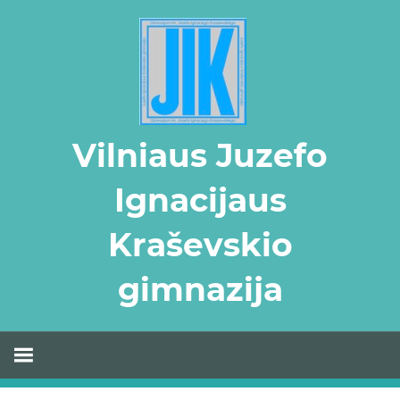
Skip
to
content
Vilniaus Juzefo
Ignacijaus
Kraševskio
gimnazija