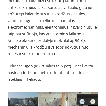
metodais ir laikrodžio struktūrų kūrimu nuo
antikos iki mūsų laikų. Kartu su virtualiu gidu jie
apžiūrėjo kalendorius ir laikrodžius – saulės,
vandens, ugnies, smėlio, mechaninius,
elektromechaninius, elektroninius ir kvarcinius. Jie
taip pat sužinojo, kas yra atominis laikrodis.
Antroje ekskursijos dalyje mokiniai apžiūrėjo
mechaninių laikrodžių išvaizdos pokyčius nuo
renesanso iki modernizmo.
Kelionės ugdo (ir virtualios taip pat). Todėl verta
pasinaudoti šiuo metu turimais internetiniais
ištekliais ir keliauti.