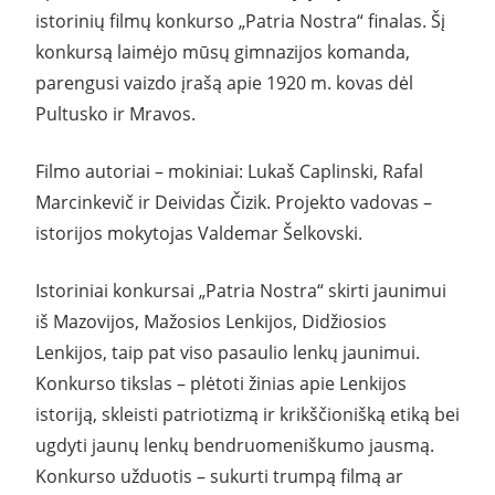
istorinių filmų konkurso „Patria Nostra“ finalas. Šį
konkursą laimėjo mūsų gimnazijos komanda,
parengusi vaizdo įrašą apie 1920 m. kovas dėl
Pultusko ir Mravos.
Filmo autoriai – mokiniai: Lukaš Caplinski, Rafal
Marcinkevič ir Deividas Čizik. Projekto vadovas –
istorijos mokytojas Valdemar Šelkovski.
Istoriniai konkursai „Patria Nostra“ skirti jaunimui
iš Mazovijos, Mažosios Lenkijos, Didžiosios
Lenkijos, taip pat viso pasaulio lenkų jaunimui.
Konkurso tikslas – plėtoti žinias apie Lenkijos
istoriją, skleisti patriotizmą ir krikščionišką etiką bei
ugdyti jaunų lenkų bendruomeniškumo jausmą.
Konkurso užduotis – sukurti trumpą filmą ar