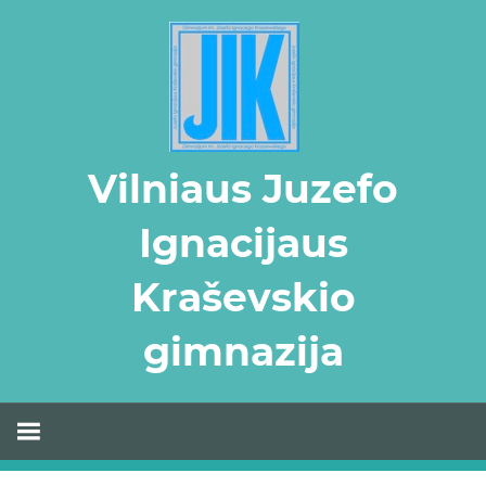
Skip
to
content
Vilniaus Juzefo
Ignacijaus
Kraševskio
gimnazija