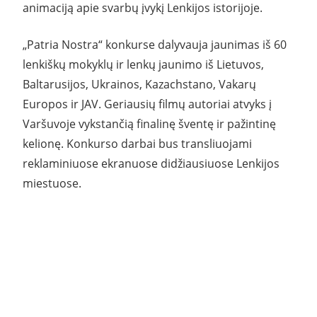
animaciją apie svarbų įvykį Lenkijos istorijoje.
„Patria Nostra“ konkurse dalyvauja jaunimas iš 60
lenkiškų mokyklų ir lenkų jaunimo iš Lietuvos,
Baltarusijos, Ukrainos, Kazachstano, Vakarų
Europos ir JAV. Geriausių filmų autoriai atvyks į
Varšuvoje vykstančią finalinę šventę ir pažintinę
kelionę. Konkurso darbai bus transliuojami
reklaminiuose ekranuose didžiausiuose Lenkijos
miestuose.
Video
grotuvas