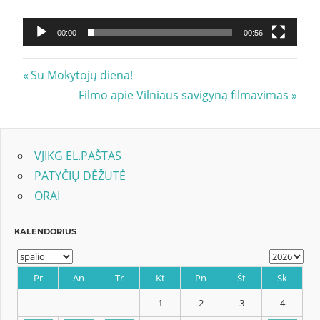
00:00
00:56
Navigacija
Previous
Su Mokytojų diena!
Post:
Next
Filmo apie Vilniaus savigyną filmavimas
tarp
Post:
įrašų
VJIKG EL.PAŠTAS
PATYČIŲ DĖŽUTĖ
ORAI