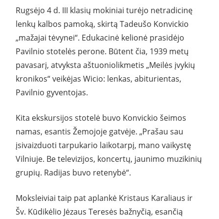
Rugsėjo 4 d. III klasių mokiniai turėjo netradicinę
lenkų kalbos pamoką, skirtą Tadeušo Konvickio
„mažajai tėvynei“. Edukacinė kelionė prasidėjo
Pavilnio stotelės perone. Būtent čia, 1939 metų
pavasarį, atvyksta aštuoniolikmetis „Meilės įvykių
kronikos“ veikėjas Wicio: lenkas, abiturientas,
Pavilnio gyventojas.
Kita ekskursijos stotelė buvo Konvickio šeimos
namas, esantis Žemojoje gatvėje. „Prašau sau
įsivaizduoti tarpukario laikotarpį, mano vaikystę
Vilniuje. Be televizijos, koncertų, jaunimo muzikinių
grupių. Radijas buvo retenybė“.
Moksleiviai taip pat aplankė Kristaus Karaliaus ir
Šv. Kūdikėlio Jėzaus Teresės bažnyčią, esančią