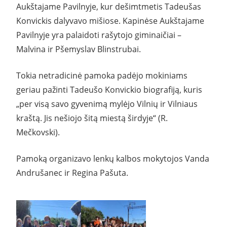
Aukštajame Pavilnyje, kur dešimtmetis Tadeušas
Konvickis dalyvavo mišiose. Kapinėse Aukštajame
Pavilnyje yra palaidoti rašytojo giminaičiai –
Malvina ir Pšemyslav Blinstrubai.
Tokia netradicinė pamoka padėjo mokiniams
geriau pažinti Tadeušo Konvickio biografiją, kuris
„per visą savo gyvenimą mylėjo Vilnių ir Vilniaus
kraštą. Jis nešiojo šitą miestą širdyje“ (R.
Mečkovski).
Pamoką organizavo lenkų kalbos mokytojos Vanda
Andrušanec ir Regina Pašuta.