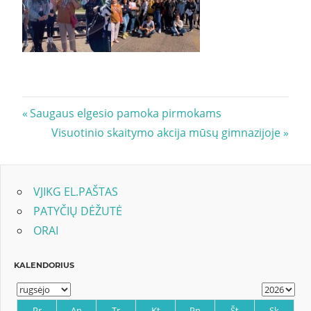
Navigacija
Previous
Saugaus elgesio pamoka pirmokams
Post:
Next
Visuotinio skaitymo akcija mūsų gimnazijoje
tarp
Post:
įrašų
VJIKG EL.PAŠTAS
PATYČIŲ DĖŽUTĖ
ORAI