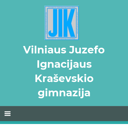
Skip
to
content
Vilniaus Juzefo
Ignacijaus
Kraševskio
gimnazija