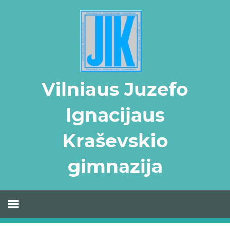
Skip
to
content
Vilniaus Juzefo
Ignacijaus
Kraševskio
gimnazija