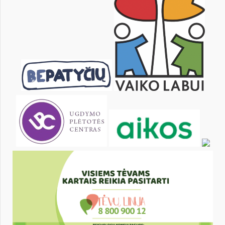
KALENDORIUS
Pr
An
Tr
Kt
Pn
Št
1
2
3
4
5
6
8
9
10
11
12
13
15
16
17
18
19
20