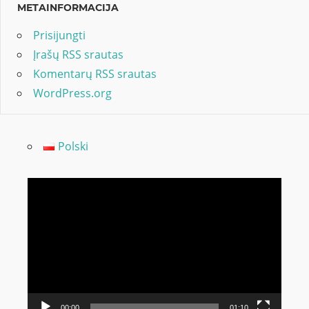
METAINFORMACIJA
Prisijungti
Įrašų RSS srautas
Komentarų RSS srautas
WordPress.org
Polski
Video
grotuvas
00:00
01:10