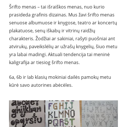
Šrifto menas – tai išraiškos menas, nuo kurio
prasideda grafinis dizainas. Mus žavi šrifto menas
senuose albumuose ir knygose, teatro ar koncertų
plakatuose, senų iškabų ir vitrinų raidžių
charakteris. Žodžiai ar sakiniai, rašyti puošniai ant
atvirukų, paveikslėlių ar užrašų knygelių, šiuo metu
yra labai madingi. Aktuali tendencija tai meninė
kaligrafija ar tiesiog šrifto menas.
6a, 6b ir Iab klasių mokiniai dailės pamokų metu
kūrė savo autorines abėcėles.