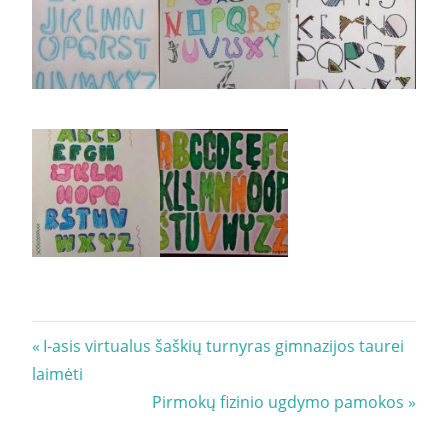
Navigacija
Previous
I-asis virtualus šaškių turnyras gimnazijos taurei
Post:
laimėti
tarp
Next
Pirmokų fizinio ugdymo pamokos
įrašų
Post: