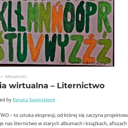
Aktualności
ia wirtualna – Liternictwo
ted by
Renata Slavinskienė
O – to sztuka ekspresji, od której się zaczyna projektowa
 nas liternictwo w starych albumach i książkach, afiszach