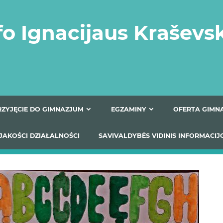
fo Ignacijaus Kraševs
PRZYJĘCIE DO GIMNAZJUM
EGZAMINY
O
YNIKI JAKOŚCI DZIAŁALNOŚCI
SAVIVALDYBĖS VIDINIS