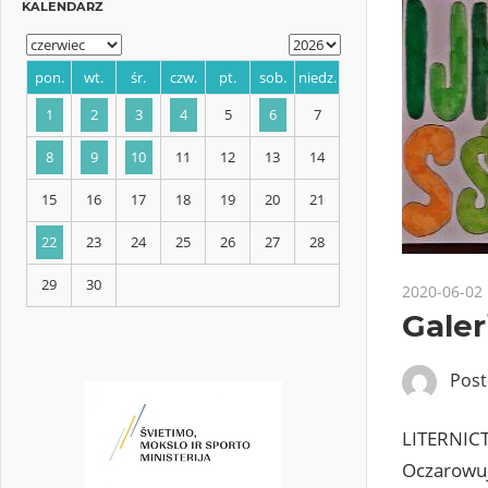
KALENDARZ
pon.
wt.
śr.
czw.
pt.
sob.
niedz.
1
2
3
4
5
6
7
2020-06-02
8
9
10
11
12
13
14
Galer
15
16
17
18
19
20
21
Pos
22
23
24
25
26
27
28
LITERNICTW
Oczarowuje
29
30