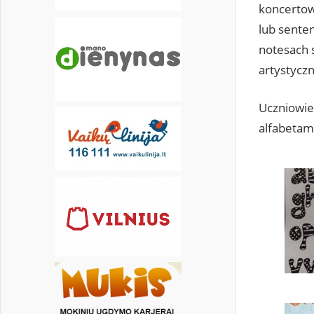
koncertowy
lub sente
notesach 
artystyczn
Uczniowie 
alfabetam