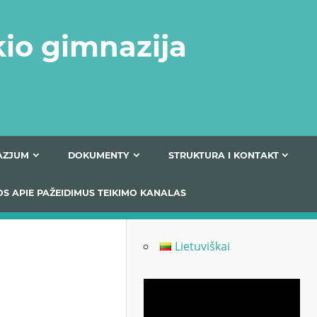
kio gimnazija
FERTA GIMNAZJUM
DOKUMENTY
STRUKTURA
 INFORMACIJOS APIE PAŽEIDIMUS TEIKIMO KANALAS
Lietuviškai
Odtwarzacz
video