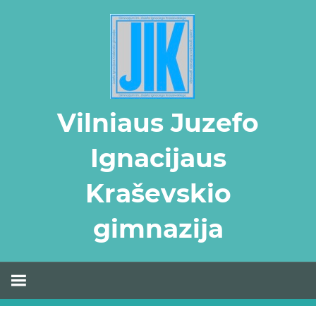
Skip
to
content
Vilniaus Juzefo
Ignacijaus
Kraševskio
gimnazija