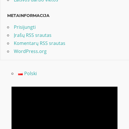
METAINFORMACIJA
Prisijungti
Įrašų RSS srautas
Komentarų RSS srautas
WordPress.org
Polski
Video
grotuvas