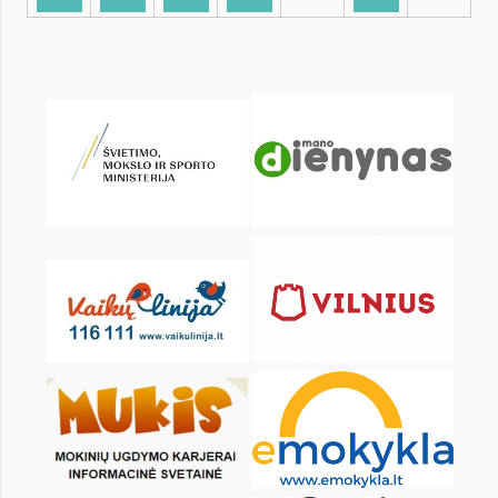
KALENDORIUS
Pr
An
Tr
Kt
Pn
Št
1
3
4
5
6
7
8
10
11
12
13
14
15
17
18
19
20
21
22
24
25
26
27
28
29