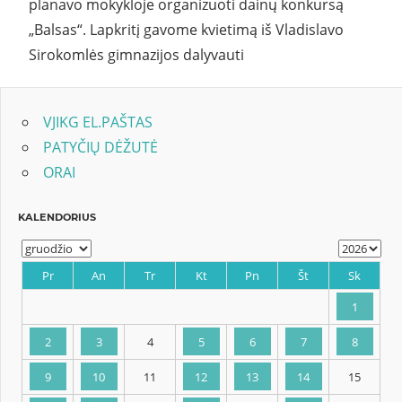
planavo mokykloje organizuoti dainų konkursą
„Balsas“. Lapkritį gavome kvietimą iš Vladislavo
Sirokomlės gimnazijos dalyvauti
VJIKG EL.PAŠTAS
PATYČIŲ DĖŽUTĖ
ORAI