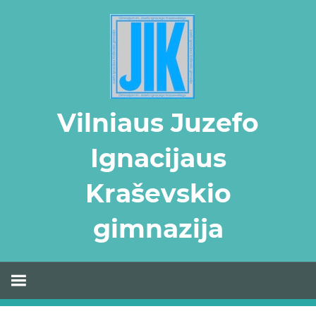
Skip
to
content
Vilniaus Juzefo
Ignacijaus
Kraševskio
gimnazija