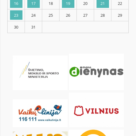
KALENDORIUS
Pr
An
Tr
Kt
Pn
Št
2
3
4
5
6
7
9
10
11
12
13
14