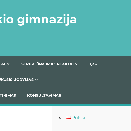
kio gimnazija
DOKUMENTAI
STRUKTŪRA IR KONTAKTAI
1
AS
ĮTRAUKUSIS UGDYMAS
IMAS / ĮSIVERTINIMAS
KONSULTAVIMAS
Polski