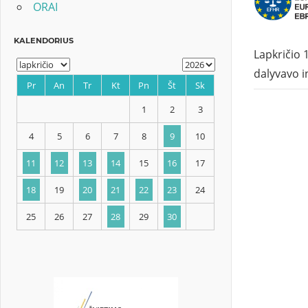
ORAI
Lapkričio 
dalyvavo i
KALENDORIUS
Pr
An
Tr
Kt
Pn
Št
Sk
1
2
3
4
5
6
7
8
9
10
11
12
13
14
15
16
17