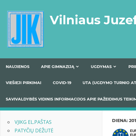
Skip
to
Vilniaus Juze
content
NAUJIENOS
APIE GIMNAZIJĄ
UGDYMAS
VIEŠIEJI PIRKIMAI
COVID-19
UTA (UGDYMO TUR
SAVIVALDYBĖS VIDINIS INFORMACIJOS APIE PAŽEIDIMU
DIENA:
201
VJIKG EL.PAŠTAS
PATYČIŲ DĖŽUTĖ