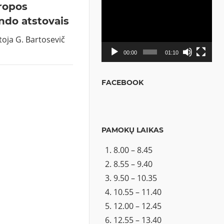
ropos
Video
ndo atstovais
grotuvas
toja G. Bartosevič
00:00
01:10
FACEBOOK
PAMOKŲ LAIKAS
8.00 – 8.45
8.55 – 9.40
9.50 – 10.35
10.55 – 11.40
12.00 – 12.45
12.55 – 13.40