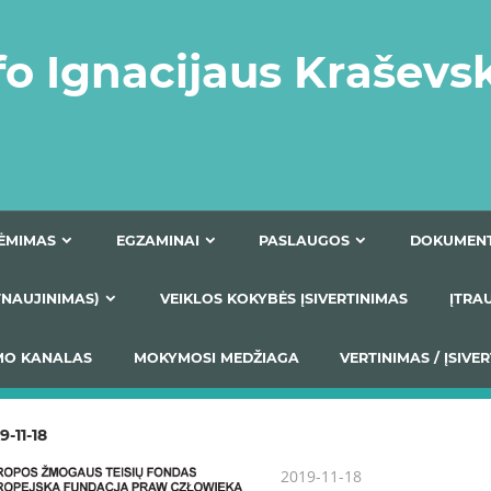
fo Ignacijaus Kraševs
PRIĖMIMAS
EGZAMINAI
PASLAUGOS
NIO ATNAUJINIMAS)
VEIKLOS KOKYBĖS ĮSIVERTINIM
S TEIKIMO KANALAS
MOKYMOSI MEDŽIAGA
VERTIN
9-11-18
2019-11-18