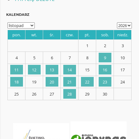
KALENDARZ
pon.
wt.
śr.
czw.
pt.
sob.
1
2