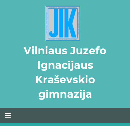
Skip
to
content
Vilniaus Juzefo
Ignacijaus
Kraševskio
gimnazija