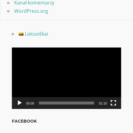
Kanał komentarzy
WordPress.org
Lietuviškai
Odtwarzacz
video
00:00
01:10
FACEBOOK