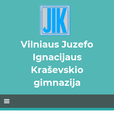
Skip
to
content
Vilniaus Juzefo
Ignacijaus
Kraševskio
gimnazija