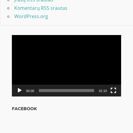
Komentarų RSS srautas
WordPress.org
Video
grotuvas
00:00
01:10
FACEBOOK