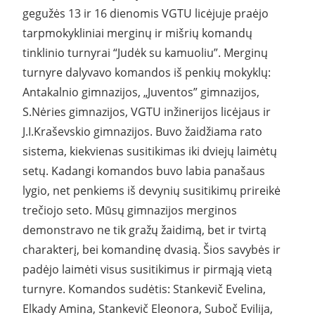
gegužės 13 ir 16 dienomis VGTU licėjuje praėjo
tarpmokykliniai merginų ir mišrių komandų
tinklinio turnyrai “Judėk su kamuoliu”. Merginų
turnyre dalyvavo komandos iš penkių mokyklų:
Antakalnio gimnazijos, „Juventos” gimnazijos,
S.Nėries gimnazijos, VGTU inžinerijos licėjaus ir
J.I.Kraševskio gimnazijos. Buvo žaidžiama rato
sistema, kiekvienas susitikimas iki dviejų laimėtų
setų. Kadangi komandos buvo labia panašaus
lygio, net penkiems iš devynių susitikimų prireikė
trečiojo seto. Mūsų gimnazijos merginos
demonstravo ne tik gražų žaidimą, bet ir tvirtą
charakterį, bei komandinę dvasią. Šios savybės ir
padėjo laimėti visus susitikimus ir pirmąją vietą
turnyre. Komandos sudėtis: Stankevič Evelina,
Elkady Amina, Stankevič Eleonora, Suboč Evilija,