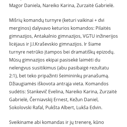
Magor Daniela, Nareiko Karina, Zurzaitė Gabrielė.
Mišrių komandų turnyre (keturi vaikinai + dvi
merginos) dalyvavo keturios komandos: Pilaitės
gimnazijos, Antakalnio gimnazijos, VGTU inžinerijos
licėjaus ir J.I.Kraševskio gimnazijos. Ir šiame
turnyre netrūko įtampos bei dramatiškų epizodų.
Mūsų gimnazijos ekipai pasisekė laimėti du
nelengvus susitikimus (abu pasibaigė rezultatu
2:1), bet teko pripažinti šeimininkų pranašumą.
Džiaugiamės iškovota antrąja vieta. Komandos
sudėtis: Stankevič Evelina, Nareiko Karina, Zurzaitė
Gabrielė, Černiavskij Ernest, Kežun Daniel,
Sokolovski Rafal, Pukšta Albert, Lukša Edvin.
Sveikiname abi komandas ir jų trenerę, kūno