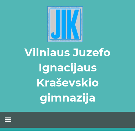
Skip
to
content
Vilniaus Juzefo
Ignacijaus
Kraševskio
gimnazija