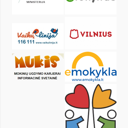
KALENDORIUS
Pr
An
Tr
Kt
Pn
Št
1
2
3
4
6
7
8
9
10
11