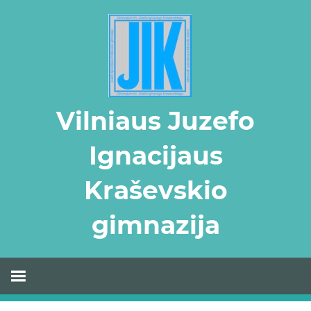
Skip
to
content
Vilniaus Juzefo
Ignacijaus
Kraševskio
gimnazija