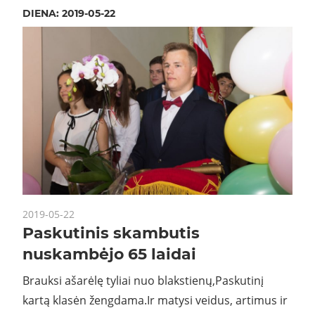
DIENA:
2019-05-22
2019-05-22
Paskutinis skambutis
nuskambėjo 65 laidai
Brauksi ašarėlę tyliai nuo blakstienų,Paskutinį
kartą klasėn žengdama.Ir matysi veidus, artimus ir