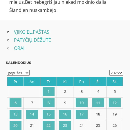
mielus,Bet nebegriš jau niekad mokinio dalia
Šiandien nuskambėjo
VJIKG EL.PAŠTAS
PATYČIŲ DĖŽUTĖ
ORAI