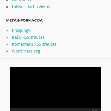
Laisvos darbo vietos
METAINFORMACIJA
Prisijungti
Įrašų RSS srautas
Komentarų RSS srautas
WordPress.org
Video
grotuvas