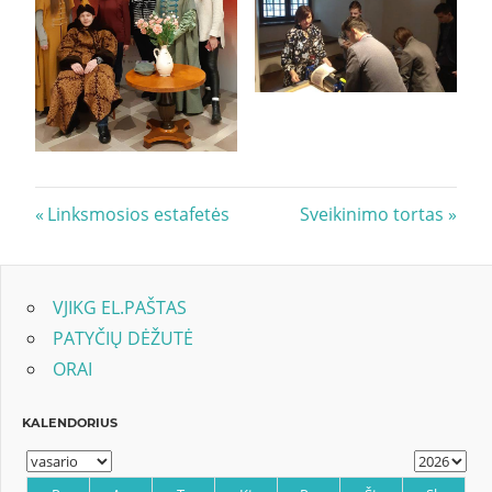
Navigacija
Previous
Next
Linksmosios estafetės
Sveikinimo tortas
Post:
Post:
tarp
įrašų
VJIKG EL.PAŠTAS
PATYČIŲ DĖŽUTĖ
ORAI