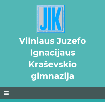
Skip
to
content
Vilniaus Juzefo
Ignacijaus
Kraševskio
gimnazija