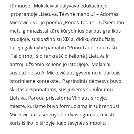
rūmuose. Moksleiviai dalyvavo edukacinėje
programoje „Lietuva, Tėvynė mano…“ – Adomas
Mickevičius ir jo poema „Ponas Tadas“. Užsiėmimo
metu gimnazistai kūrė kūrybinius darbus grafikos
studijoje, susipažino su XIX a. didikų drabužiais,
turėjo galimybę pamatyti “Pono Tado“ rankraštį.
Tai pirmoji šio rankraščio kelionė į Lietuvą ir
antroji užsienio kelionė jo istorijoje. Mokiniai
susipažino su A. Mickevičiaus gyvenimu ir darbais
istoriniame kontekste. Pagrindinis dėmesys buvo
skirtas eksponatams, susijusiems su Vilniumi ir
Lietuva. Paroda pristatoma Vilniaus širdyje,
mieste, kuriame buvo formuojama ir subrendusi
Mickevičiaus asmenybė ir dvasingumas, mieste,
kuris išliko jo širdyje kaip tėvynės simbolis.