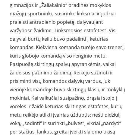
gimnazijos ir „Žaliakalnio“ pradinės mokyklos
mažųjų sportininkų susirinko linksmai ir judriai
praleisti antradienio popietę, dalyvaujant
varžybose-žaidime „Linksmosios estafetės“. Visi
dalyviai burtų keliu buvo padalinti į keturias
komandas. Kiekviena komanda turėjo savo trenerį,
kuris globojo komandą viso renginio metu.
Pasipuošę skirtingų spalvų apyrankėmis, vaikai
žaidė susipažinimo žaidimą. Reikėjo sužinoti ir
prisiminti visų komandos dalyvių vardus, juk
vienoje komandoje buvo skirtingų klasių ir mokyklų
mokiniai. Kai vaikučiai susipažino, drąsiai stojo į
voreles ir žaidė keturias skirtingas estafetes, kurių
metu reikėjo atlikti įvairias užduotis: nešti didžiulį
voką, „sodinti“ ir surinkti „bulves“, vikriai „nardyti“
per stačius lankus, greitai įveikti slalomo trasą