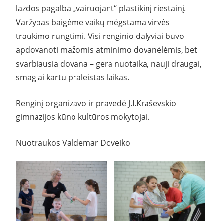
lazdos pagalba „vairuojant“ plastikinį riestainį.
Varžybas baigėme vaikų mėgstama virvės
traukimo rungtimi. Visi renginio dalyviai buvo
apdovanoti mažomis atminimo dovanėlėmis, bet
svarbiausia dovana – gera nuotaika, nauji draugai,
smagiai kartu praleistas laikas.
Renginį organizavo ir pravedė J.I.Kraševskio
gimnazijos kūno kultūros mokytojai.
Nuotraukos Valdemar Doveiko