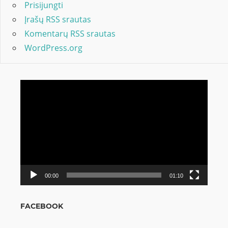
Prisijungti
Įrašų RSS srautas
Komentarų RSS srautas
WordPress.org
Video
grotuvas
00:00
01:10
FACEBOOK