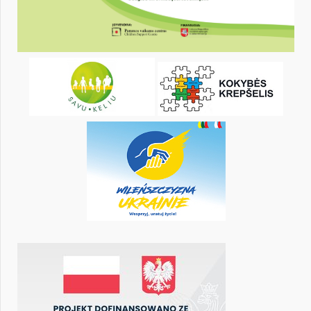
KALENDORIUS
Pr
An
Tr
Kt
Pn
Št
1
2
4
5
6
7
8
9
11
12
13
14
15
16
18
19
20
21
22
23
25
26
27
28