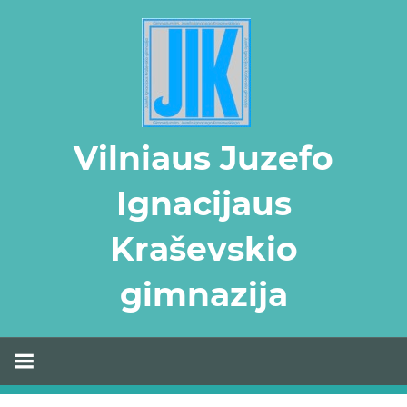
Skip
to
content
Vilniaus Juzefo
Ignacijaus
Kraševskio
gimnazija