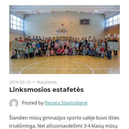
2019-02-12
Naujienos
Linksmosios estafetės
Posted by
Renata Slavinskienė
Šiandien mūsų gimnazijos sporto salėje buvo išties
triukšminga. Net aštuoniasdešimt 3-4 klasių mūsų