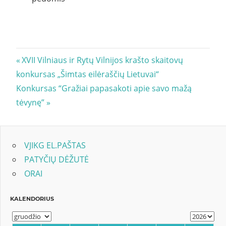
Navigacija
Previous
XVII Vilniaus ir Rytų Vilnijos krašto skaitovų
Post:
konkursas „Šimtas eilėraščių Lietuvai“
tarp
Next
Konkursas “Gražiai papasakoti apie savo mažą
įrašų
Post:
tėvynę”
VJIKG EL.PAŠTAS
PATYČIŲ DĖŽUTĖ
ORAI