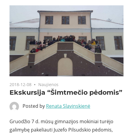
2018-12-08
Naujienos
Ekskursija “Šimtmečio pėdomis”
Posted by
Renata Slavinskienė
Gruodžio 7 d. mūsų gimnazijos mokiniai turėjo
galimybę pakeliauti Juzefo Pilsudskio pėdomis,