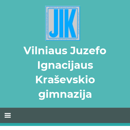
Skip
to
content
Vilniaus Juzefo
Ignacijaus
Kraševskio
gimnazija