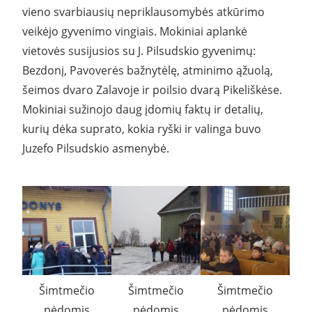
vieno svarbiausių nepriklausomybės atkūrimo
veikėjo gyvenimo vingiais. Mokiniai aplankė
vietovės susijusios su J. Pilsudskio gyvenimų:
Bezdonį, Pavoverės bažnytėlę, atminimo ąžuolą,
šeimos dvaro Zalavoje ir poilsio dvarą Pikeliškėse.
Mokiniai sužinojo daug įdomių faktų ir detalių,
kurių dėka suprato, kokia ryški ir valinga buvo
Juzefo Pilsudskio asmenybė.
Šimtmečio
Šimtmečio
Šimtmečio
pėdomis
pėdomis
pėdomis