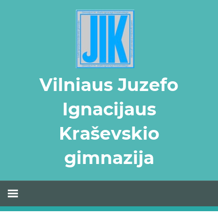
Skip
to
content
Vilniaus Juzefo
Ignacijaus
Kraševskio
gimnazija