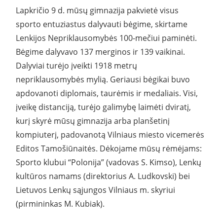
Lapkričio 9 d. mūsų gimnazija pakvietė visus
sporto entuziastus dalyvauti bėgime, skirtame
Lenkijos Nepriklausomybės 100-mečiui paminėti.
Bėgime dalyvavo 137 merginos ir 139 vaikinai.
Dalyviai turėjo įveikti 1918 metrų
nepriklausomybės mylią. Geriausi bėgikai buvo
apdovanoti diplomais, taurėmis ir medaliais. Visi,
įveikę distanciją, turėjo galimybę laimėti dviratį,
kurį skyrė mūsų gimnazija arba planšetinį
kompiuterį, padovanotą Vilniaus miesto vicemerės
Editos Tamošiūnaitės. Dėkojame mūsų rėmėjams:
Sporto klubui “Polonija” (vadovas S. Kimso), Lenkų
kultūros namams (direktorius A. Ludkovski) bei
Lietuvos Lenkų sąjungos Vilniaus m. skyriui
(pirmininkas M. Kubiak).