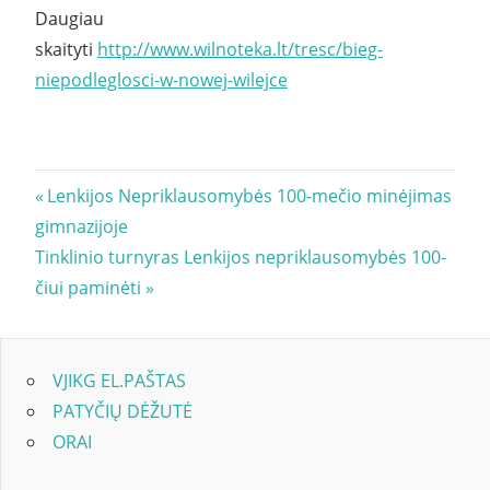
Daugiau
skaityti
http://www.wilnoteka.lt/tresc/bieg-
niepodleglosci-w-nowej-wilejce
Navigacija
Previous
Lenkijos Nepriklausomybės 100-mečio minėjimas
Post:
gimnazijoje
tarp
Next
Tinklinio turnyras Lenkijos nepriklausomybės 100-
įrašų
Post:
čiui paminėti
VJIKG EL.PAŠTAS
PATYČIŲ DĖŽUTĖ
ORAI