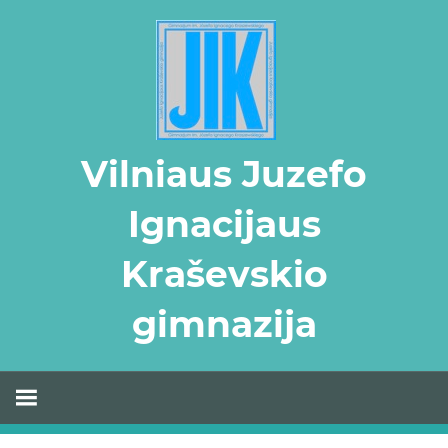
Skip
to
content
Vilniaus Juzefo
Ignacijaus
Kraševskio
gimnazija