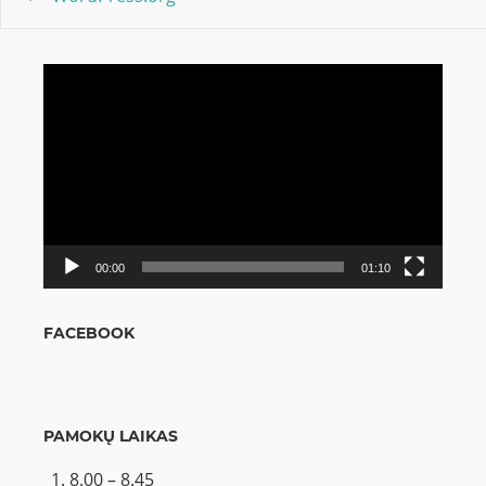
Video
grotuvas
00:00
01:10
FACEBOOK
PAMOKŲ LAIKAS
8.00 – 8.45