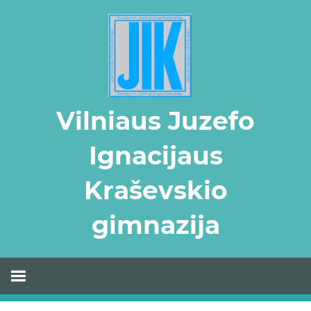
Skip
to
content
Vilniaus Juzefo
Ignacijaus
Kraševskio
gimnazija