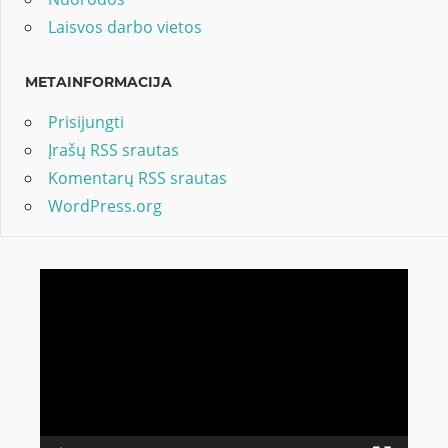
Laisvos darbo vietos
METAINFORMACIJA
Prisijungti
Įrašų RSS srautas
Komentarų RSS srautas
WordPress.org
Video
grotuvas