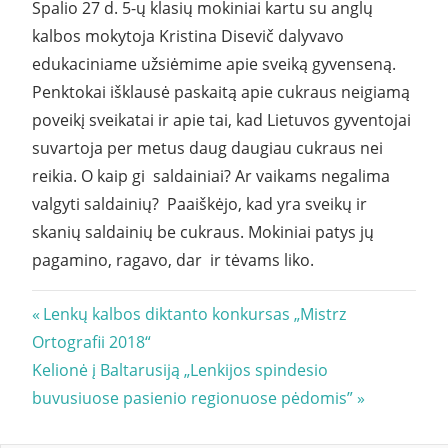
Spalio 27 d. 5-ų klasių mokiniai kartu su anglų
kalbos mokytoja Kristina Disevič dalyvavo
edukaciniame užsiėmime apie sveiką gyvenseną.
Penktokai išklausė paskaitą apie cukraus neigiamą
poveikį sveikatai ir apie tai, kad Lietuvos gyventojai
suvartoja per metus daug daugiau cukraus nei
reikia. O kaip gi saldainiai? Ar vaikams negalima
valgyti saldainių? Paaiškėjo, kad yra sveikų ir
skanių saldainių be cukraus. Mokiniai patys jų
pagamino, ragavo, dar ir tėvams liko.
Navigacija
Previous
Lenkų kalbos diktanto konkursas „Mistrz
Post:
Ortografii 2018“
tarp
Next
Kelionė į Baltarusiją „Lenkijos spindesio
įrašų
Post:
buvusiuose pasienio regionuose pėdomis”