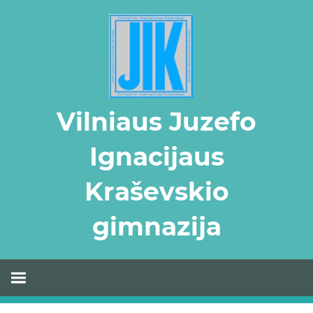
Skip
to
content
Vilniaus Juzefo
Ignacijaus
Kraševskio
gimnazija