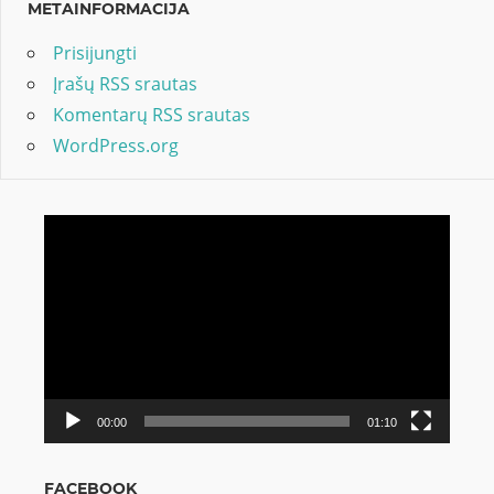
METAINFORMACIJA
Prisijungti
Įrašų RSS srautas
Komentarų RSS srautas
WordPress.org
Video
grotuvas
00:00
01:10
FACEBOOK