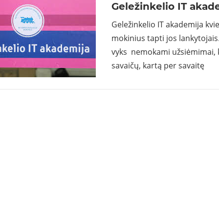
Geležinkelio IT akad
Geležinkelio IT akademija kvie
mokinius tapti jos lankytojai
vyks nemokami užsiėmimai, k
savaičų, kartą per savaitę