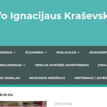
fo Ignacijaus Kraševs
PRIĖMIMAS
EGZAMINAI
PASLAUGOS
NIO ATNAUJINIMAS)
VEIKLOS KOKYBĖS ĮSIVERTINIM
S TEIKIMO KANALAS
MOKYMOSI MEDŽIAGA
VERTIN
18-10-04
2018-10-04