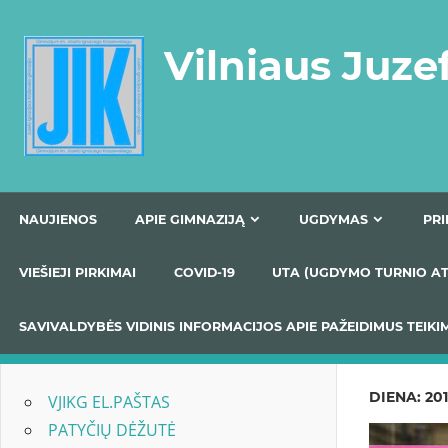
Skip
to
Vilniaus Juze
content
NAUJIENOS
APIE GIMNAZIJĄ
UGDYMAS
VIEŠIEJI PIRKIMAI
COVID-19
UTA (UGDYMO TUR
SAVIVALDYBĖS VIDINIS INFORMACIJOS APIE PAŽEIDIMU
DIENA:
20
VJIKG EL.PAŠTAS
PATYČIŲ DĖŽUTĖ