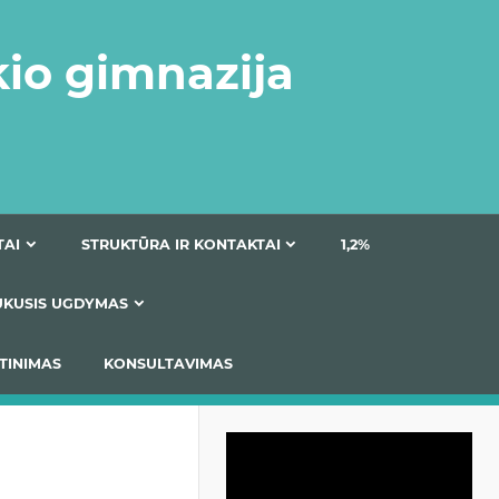
kio gimnazija
DOKUMENTAI
STRUKTŪRA IR KONTAKTAI
1
AS
ĮTRAUKUSIS UGDYMAS
IMAS / ĮSIVERTINIMAS
KONSULTAVIMAS
Video
grotuvas