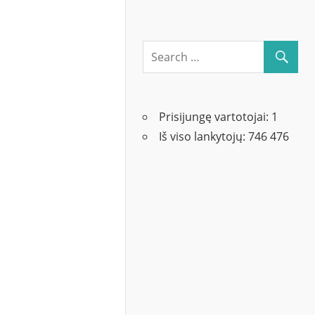
Prisijungę vartotojai:
1
Iš viso lankytojų:
746 476