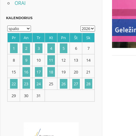
ORAI
KALENDORIUS
Pr
An
Tr
Kt
Pn
Št
Sk
1
2
3
4
5
6
7
8
9
10
11
12
13
14
15
16
17
18
19
20
21