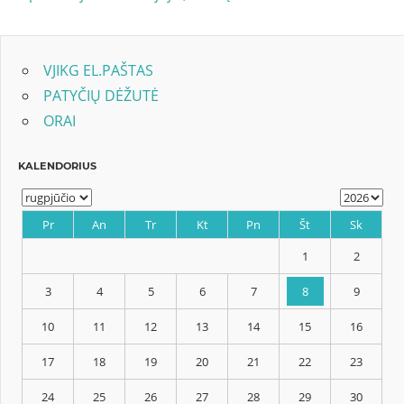
tarp
įrašų
VJIKG EL.PAŠTAS
PATYČIŲ DĖŽUTĖ
ORAI