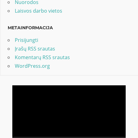
Nuorodos
Laisvos darbo vietos
METAINFORMACIJA
Prisijungti
Įrašų RSS srautas
Komentarų RSS srautas
WordPress.org
Video
grotuvas