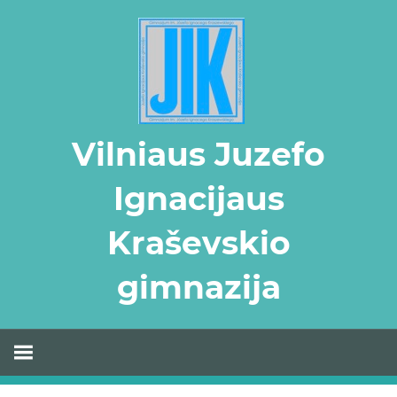
Skip
to
content
Vilniaus Juzefo
Ignacijaus
Kraševskio
gimnazija