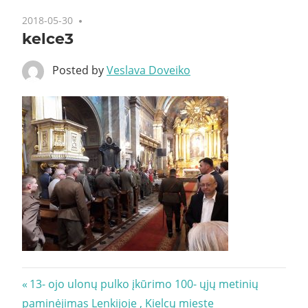
2018-05-30
kelce3
Posted by
Veslava Doveiko
Navigacija
Previous
13- ojo ulonų pulko įkūrimo 100- ųjų metinių
Post:
paminėjimas Lenkijoje , Kielcų mieste