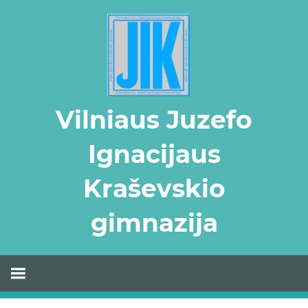
Skip
to
content
Vilniaus Juzefo
Ignacijaus
Kraševskio
gimnazija