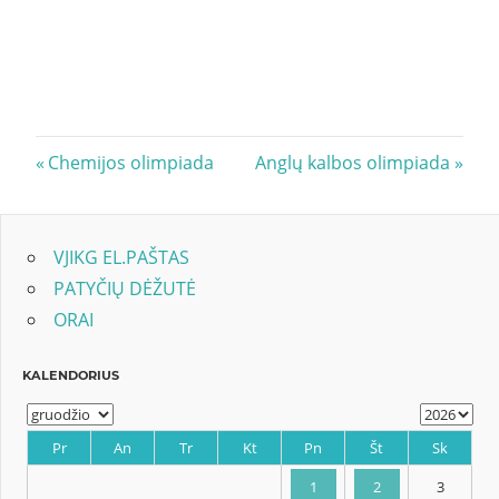
Navigacija
Previous
Next
Chemijos olimpiada
Anglų kalbos olimpiada
Post:
Post:
tarp
įrašų
VJIKG EL.PAŠTAS
PATYČIŲ DĖŽUTĖ
ORAI