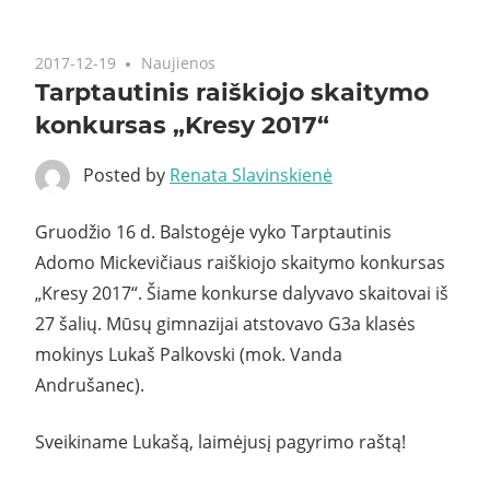
2017-12-19
Naujienos
Tarptautinis raiškiojo skaitymo
konkursas „Kresy 2017“
Posted by
Renata Slavinskienė
Gruodžio 16 d. Balstogėje vyko Tarptautinis
Adomo Mickevičiaus raiškiojo skaitymo konkursas
„Kresy 2017“. Šiame konkurse dalyvavo skaitovai iš
27 šalių. Mūsų gimnazijai atstovavo G3a klasės
mokinys Lukaš Palkovski (mok. Vanda
Andrušanec).
Sveikiname Lukašą, laimėjusį pagyrimo raštą!