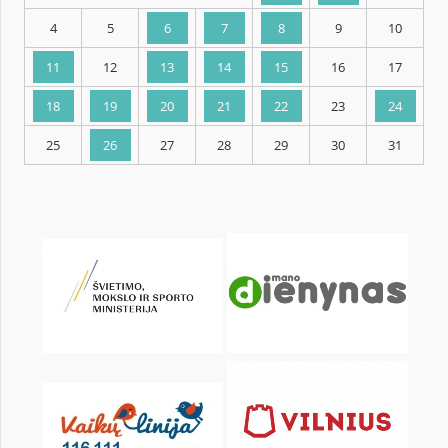
KALENDORIUS
Pr
An
Tr
Kt
Pn
Št
1
2
4
5
6
7
8
9
11
12
13
14
15
16