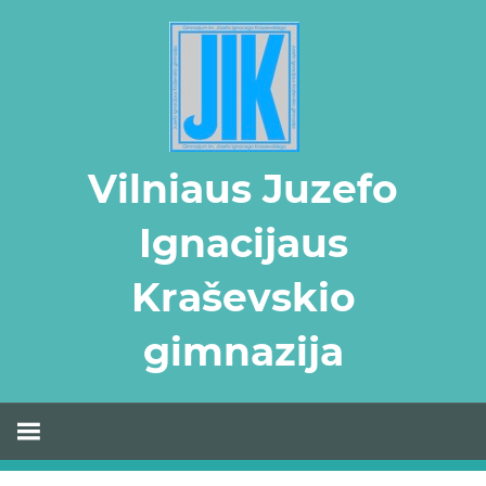
Skip
to
content
Vilniaus Juzefo
Ignacijaus
Kraševskio
gimnazija