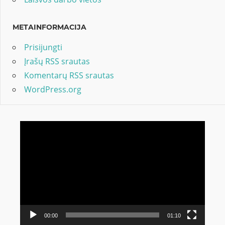
METAINFORMACIJA
Prisijungti
Įrašų RSS srautas
Komentarų RSS srautas
WordPress.org
Video
grotuvas
00:00
01:10