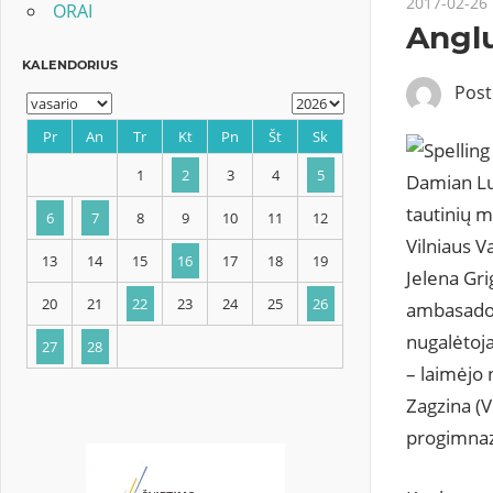
2017-02-26
ORAI
Anglų
Pos
Damian Luk
KALENDORIUS
tautinių 
Vilniaus V
Jelena Gri
Pr
An
Tr
Kt
Pn
Št
Sk
ambasados
nugalėtoja
1
2
3
4
5
– laimėjo 
6
7
8
9
10
11
12
Zagzina (V
progimnazi
13
14
15
16
17
18
19