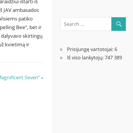
aidžiui ištarti iš
 iš JAV ambasados
 Visiems patiko
elling Bee“, bet ir
 dalyvavo skirtingų
už kvietimą ir
Prisijungę vartotojai:
6
.
Iš viso lankytojų:
747 389
„Magnificent Seven“