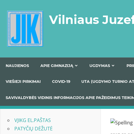
Skip
to
Vilniaus Juze
content
NAUJIENOS
APIE GIMNAZIJĄ
UGDYMAS
VIEŠIEJI PIRKIMAI
COVID-19
UTA (UGDYMO TUR
SAVIVALDYBĖS VIDINIS INFORMACIJOS APIE PAŽEIDIMU
VJIKG EL.PAŠTAS
PATYČIŲ DĖŽUTĖ