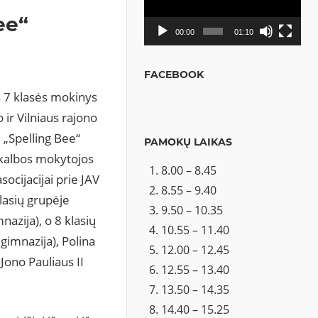
ee“
00:00
01:10
FACEBOOK
 7 klasės mokinys
ir Vilniaus rajono
„Spelling Bee“
PAMOKŲ LAIKAS
ų kalbos mokytojos
8.00 – 8.45
ocijacijai prie JAV
8.55 – 9.40
lasių grupėje
9.50 – 10.35
azija), o 8 klasių
10.55 – 11.40
 gimnazija), Polina
12.00 – 12.45
 Jono Pauliaus II
12.55 – 13.40
13.50 – 14.35
14.40 – 15.25