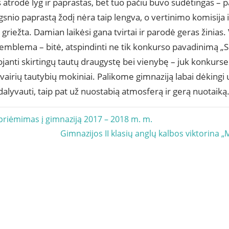
atrodė lyg ir paprastas, bet tuo pačiu buvo sudėtingas – par
gsnio paprastą žodį nėra taip lengva, o vertinimo komisija
 griežta. Damian laikėsi gana tvirtai ir parodė geras žinias.
mblema – bitė, atspindinti ne tik konkurso pavadinimą „Sp
janti skirtingų tautų draugystę bei vienybę – juk konkurse
vairių tautybių mokiniai. Palikome gimnaziją labai dėkingi 
alyvauti, taip pat už nuostabią atmosferą ir gerą nuotaiką
acija
priėmimas į gimnaziją 2017 – 2018 m. m.
Next
Gimnazijos II klasių anglų kalbos viktorina 
Post: