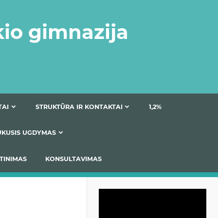
kio gimnazija
DOKUMENTAI
STRUKTŪRA IR KONTAKTAI
1
AS
ĮTRAUKUSIS UGDYMAS
IMAS / ĮSIVERTINIMAS
KONSULTAVIMAS
Video
grotuvas