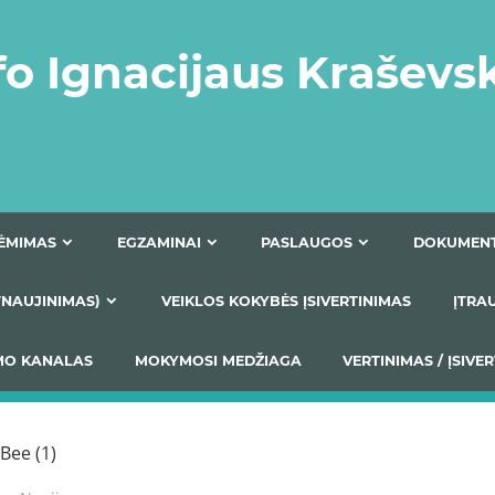
fo Ignacijaus Kraševs
PRIĖMIMAS
EGZAMINAI
PASLAUGOS
NIO ATNAUJINIMAS)
VEIKLOS KOKYBĖS ĮSIVERTINIM
S TEIKIMO KANALAS
MOKYMOSI MEDŽIAGA
VERTIN