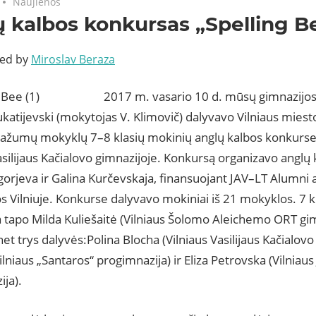
Naujienos
 kalbos konkursas „Spelling B
ted by
Miroslav Beraza
2017 m. vasario 10 d. mūsų gimnazijos
atijevski (mokytojas V. Klimovič) dalyvavo Vilniaus miesto 
mažumų mokyklų 7–8 klasių mokinių anglų kalbos konkurse 
asilijaus Kačialovo gimnazijoje. Konkursą organizavo angl
gorjeva ir Galina Kurčevskaja, finansuojant JAV–LT Alumni as
 Vilniuje. Konkurse dalyvavo mokiniai iš 21 mokyklos. 7 k
 tapo Milda Kuliešaitė (Vilniaus Šolomo Aleichemo ORT gimn
net trys dalyvės:Polina Blocha (Vilniaus Vasilijaus Kačialovo
ilniaus „Santaros“ progimnazija) ir Eliza Petrovska (Vilniaus
ja).