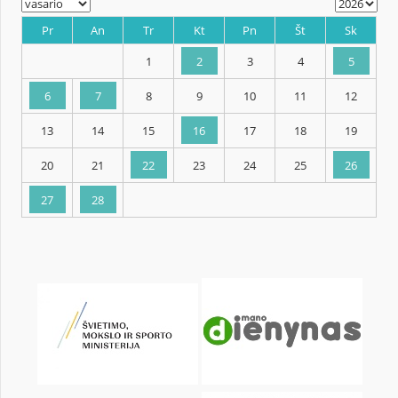
KALENDORIUS
Pr
An
Tr
Kt
Pn
Št
1
2
3
4
6
7
8
9
10
11
13
14
15
16
17
18