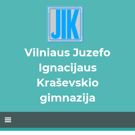
Skip
to
content
Vilniaus Juzefo
Ignacijaus
Kraševskio
gimnazija