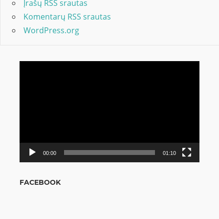
Įrašų RSS srautas
Komentarų RSS srautas
WordPress.org
Video
grotuvas
00:00
01:10
FACEBOOK