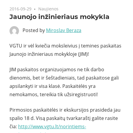
2016-09-29
Naujienos
Jaunojo inžinieriaus mokykla
Posted by
Miroslav Beraza
VGTU ir vėl kviečia moksleivius į temines paskaitas
Jaunojo inžinieriaus mokykloje (JIM)!
JIM paskaitos organizuojamos ne tik darbo
dienomis, bet ir šeštadieniais, tad paskaitose gali
apsilankyti ir visa klasė. Paskaitėlės yra
nemokamos, tereikia tik užsiregistruoti!
Pirmosios paskaitėlės ir ekskursijos prasideda jau
spalio 18 d. Visą paskaitų tvarkaraštį galite rasite
čia:
http://www.vgtu.lt/norintiems-