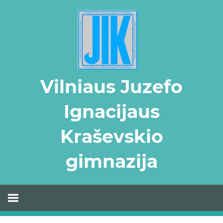
Skip
to
content
Vilniaus Juzefo
Ignacijaus
Kraševskio
gimnazija