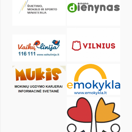
Pr
An
Tr
Kt
Pn
Št
1
2
3
5
6
7
8
9
10
12
13
14
15
16
17
19
20
21
22
23
24
26
27
28
29
30