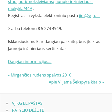
studijuoti/moksleiviams/jaunojo-inzinieriaus-
mokykla/449
.
Registracija vyksta elektroniniu paštu
jim@vgtu.lt
> arba telefonu 8 5 274 4949.
Išklausiusiems 5 ar daugiau paskaitų, bus įteiktas
Jaunojo inžinieriaus sertifikatas.
Daugiau informacijos…
Navigacija
Previous
Mirgančios rudens spalvos 2016
Post:
Next
Apie Viljamą Šekspyrą kitaip
tarp
Post:
įrašų
VJIKG EL.PAŠTAS
PATYČIŲ DĖŽUTĖ