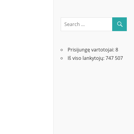
Prisijungę vartotojai:
8
Iš viso lankytojų:
747 507