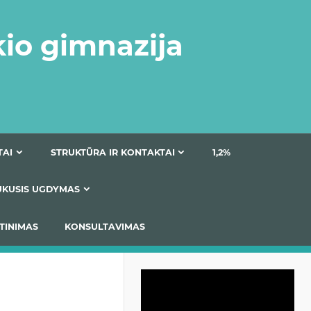
kio gimnazija
DOKUMENTAI
STRUKTŪRA IR KONTAKTAI
1
AS
ĮTRAUKUSIS UGDYMAS
IMAS / ĮSIVERTINIMAS
KONSULTAVIMAS
Video
grotuvas