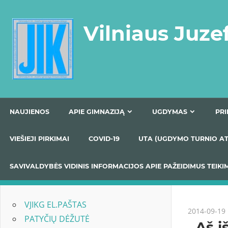
Skip
to
Vilniaus Juze
content
NAUJIENOS
APIE GIMNAZIJĄ
UGDYMAS
VIEŠIEJI PIRKIMAI
COVID-19
UTA (UGDYMO TUR
SAVIVALDYBĖS VIDINIS INFORMACIJOS APIE PAŽEIDIMU
VJIKG EL.PAŠTAS
2014-09-19
PATYČIŲ DĖŽUTĖ
„Aš i