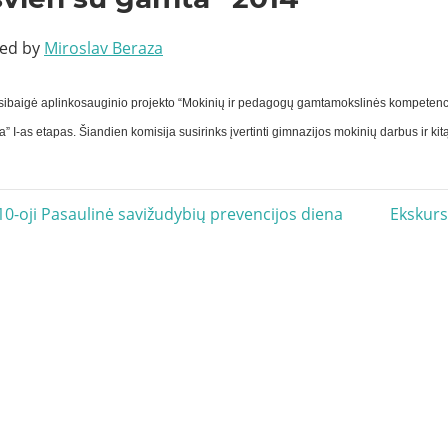
ted by
Miroslav Beraza
asibaigė aplinkosauginio projekto “Mokinių ir pedagogų gamtamokslinės kompetenc
a” I-as etapas. Šiandien komisija susirinks įvertinti gimnazijos mokinių darbus ir ki
acija
Next
10-oji Pasaulinė savižudybių prevencijos diena
Ekskurs
Post: