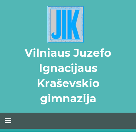
Skip
to
content
Vilniaus Juzefo
Ignacijaus
Kraševskio
gimnazija