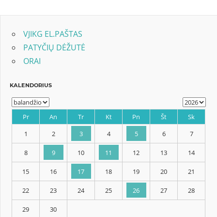
tarp
Post:
įrašų
VJIKG EL.PAŠTAS
PATYČIŲ DĖŽUTĖ
ORAI
KALENDORIUS