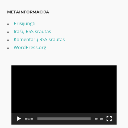
METAINFORMACIJA
Prisijungti
Įrašų RSS srautas
Komentarų RSS srautas
WordPress.org
Video
grotuvas
00:00
01:10