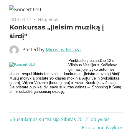
2013-04-17
Naujienos
Konkursas „Įleisim muziką į
širdį“
Posted by
Miroslav Beraza
Penktadienį balandžio 12 d.
Vilniaus Vasilijaus Kačialovo
gimnazijoje įvyko autorinės
dainos respublikinis festivalis – konkursas „Įleisim muziką į širdį“.
Mūsų mokyklą pristatė 9b klasės mokiniai Artūr Jelin (vokalistas,
gitara), Viljam Viazinin (boso gitara) ir Edvin Šocik (klavišiniai).
Jie pristatė publikai dvi savo sukūrtas dainas – Shopping ir Song
3 – ir sulaukė garsiausių ovacijų.
Navigacija
Previous
Susitikimas su “Misija Sibiras 2012” dalyviais
Post:
Next
Edukacinė išvyka