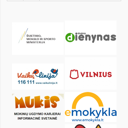
Pr
An
Tr
Kt
Pn
Št
1
2
3
4
5
6
8
9
10
11
12
13
15
16
17
18
19
20
22
23
24
25
26
27
29
30