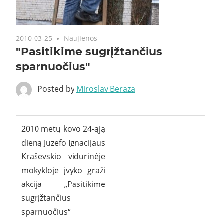
2010-03-25
Naujienos
"Pasitikime sugrįžtančius
sparnuočius"
Posted by
Miroslav Beraza
2010 metų kovo 24-ąją
dieną Juzefo Ignacijaus
Kraševskio vidurinėje
mokykloje įvyko graži
akcija „Pasitikime
sugrįžtančius
sparnuočius“