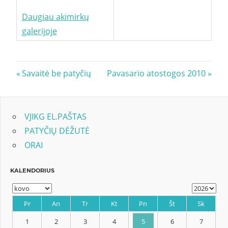
Daugiau akimirkų
galerijoje
Navigacija
Previous
Next
Savaitė be patyčių
Pavasario atostogos 2010
Post:
Post:
tarp
įrašų
VJIKG EL.PAŠTAS
PATYČIŲ DĖŽUTĖ
ORAI