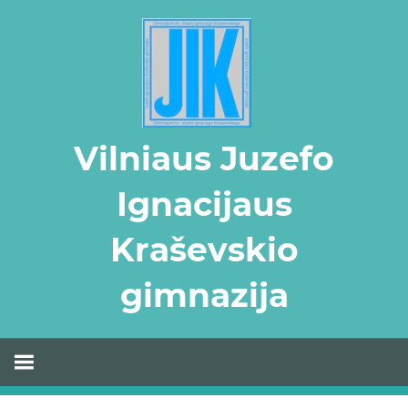
Skip
to
content
Vilniaus Juzefo
Ignacijaus
Kraševskio
gimnazija