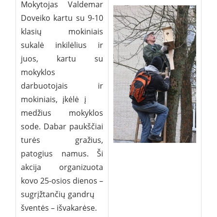
Mokytojas Valdemar
Doveiko kartu su 9-10
klasių mokiniais
sukalė inkilėlius ir
juos, kartu su
mokyklos
darbuotojais ir
mokiniais, įkėlė į
medžius mokyklos
sode. Dabar paukščiai
turės gražius,
patogius namus. Ši
akcija organizuota
kovo 25-osios dienos –
sugrįžtančių gandrų
šventės – išvakarėse.