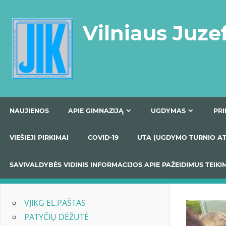
Skip
to
Vilniaus Juze
content
NAUJIENOS
APIE GIMNAZIJĄ
UGDYMAS
VIEŠIEJI PIRKIMAI
COVID-19
UTA (UGDYMO TUR
SAVIVALDYBĖS VIDINIS INFORMACIJOS APIE PAŽEIDIMU
VJIKG EL.PAŠTAS
PATYČIŲ DĖŽUTĖ