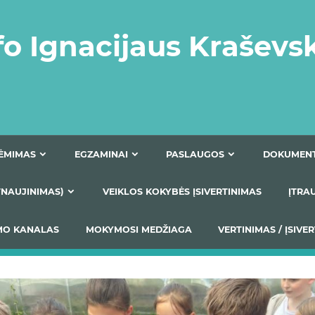
fo Ignacijaus Kraševs
PRIĖMIMAS
EGZAMINAI
PASLAUGOS
NIO ATNAUJINIMAS)
VEIKLOS KOKYBĖS ĮSIVERTINIM
S TEIKIMO KANALAS
MOKYMOSI MEDŽIAGA
VERTIN