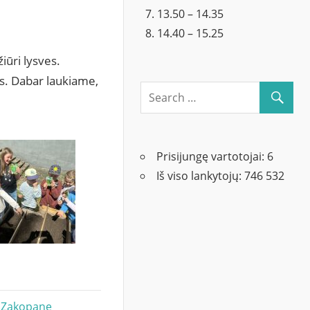
13.50 – 14.35
14.40 – 15.25
žiūri lysves.
es. Dabar laukiame,
Prisijungę vartotojai:
6
Iš viso lankytojų:
746 532
ir Zakopanę