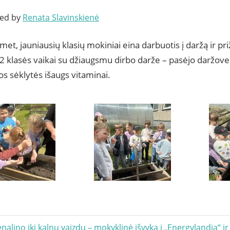
ted by
Renata Slavinskienė
smet, jauniausių klasių mokiniai eina darbuotis į daržą ir pri
 2 klasės vaikai su džiaugsmu dirbo darže – pasėjo daržov
os sėklytės išaugs vitaminai.
acija
alino iki kalnų vaizdų – mokyklinė išvyka į „Energylandia“ 