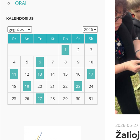
ORAI
KALENDORIUS
Pr
An
Tr
Kt
Pn
Št
Sk
1
2
3
4
5
6
7
8
9
10
2026-05-27
11
12
13
14
15
16
17
Žalioj