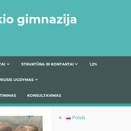
kio gimnazija
DOKUMENTAI
STRUKTŪRA IR KONTAKTAI
1
AS
ĮTRAUKUSIS UGDYMAS
IMAS / ĮSIVERTINIMAS
KONSULTAVIMAS
Polski