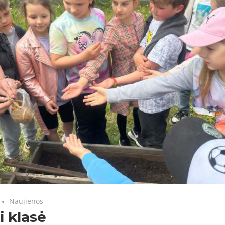
Naujienos
i klasė