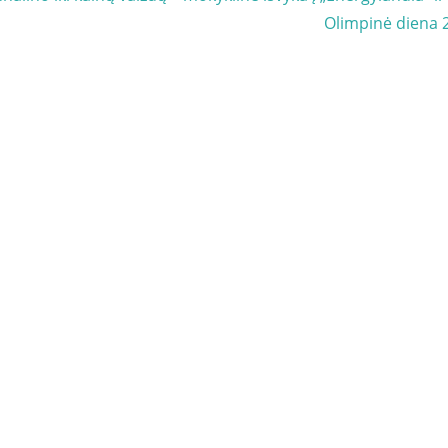
Next
Olimpinė diena
Post: