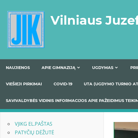
Skip
to
Vilniaus Juze
content
NAUJIENOS
APIE GIMNAZIJĄ
UGDYMAS
VIEŠIEJI PIRKIMAI
COVID-19
UTA (UGDYMO TUR
SAVIVALDYBĖS VIDINIS INFORMACIJOS APIE PAŽEIDIMU
VJIKG EL.PAŠTAS
PATYČIŲ DĖŽUTĖ