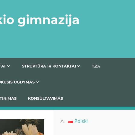
kio gimnazija
DOKUMENTAI
STRUKTŪRA IR KONTAKTAI
1
AS
ĮTRAUKUSIS UGDYMAS
IMAS / ĮSIVERTINIMAS
KONSULTAVIMAS
Polski