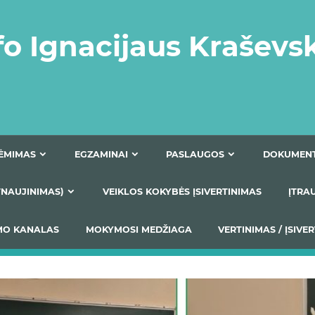
fo Ignacijaus Kraševs
PRIĖMIMAS
EGZAMINAI
PASLAUGOS
NIO ATNAUJINIMAS)
VEIKLOS KOKYBĖS ĮSIVERTINIM
S TEIKIMO KANALAS
MOKYMOSI MEDŽIAGA
VERTIN