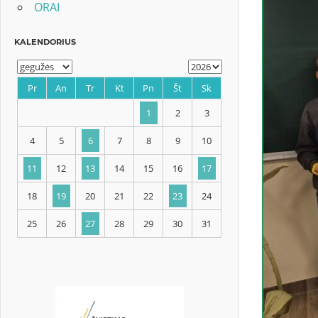
ORAI
KALENDORIUS
Pr
An
Tr
Kt
Pn
Št
Sk
1
2
3
4
5
6
7
8
9
10
11
12
13
14
15
16
17