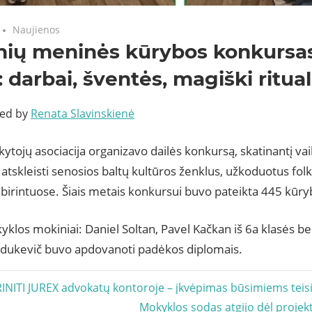
Naujienos
nių meninės kūrybos konkursa
i: darbai, šventės, magiški ritual
ted by
Renata Slavinskienė
ytojų asociacija organizavo dailės konkursą, skatinantį vai
i atskleisti senosios baltų kultūros ženklus, užkoduotus folkl
birintuose. Šiais metais konkursui buvo pateikta 445 kūryb
los mokiniai: Daniel Soltan, Pavel Kačkan iš 6a klasės b
ajdukevič buvo apdovanoti padėkos diplomais.
acija
TRINITI JUREX advokatų kontoroje – įkvėpimas būsimiems tei
Next
Mokyklos sodas atgijo dėl projekt