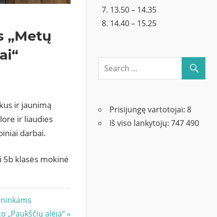
13.50 – 14.35
14.40 – 15.25
s „Metų
ai“
kus ir jaunimą
Prisijungę vartotojai:
8
ore ir liaudies
Iš viso lankytojų:
747 490
iniai darbai.
ei 5b klasės mokinė
sininkams
o „Paukščių alėja“