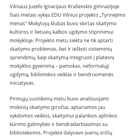
Vilniaus Juzefo Ignacijaus Kraševskio gimnazijoje
šiais metais vykęs EDU Vilnius projekto „Tyrinėjimo
menas“ Mokytojų klubas buvo skirtas skaitymo
kultūros ir lietuvių kalbos ugdymo stiprinimui
mokykloje. Projekto metu siekta ne tik aptarti
skaitymo problemas, bet ir ieškoti sisteminių
sprendimų, kaip skaitymą integruoti į platesnį
mokyklos gyvenimą – pamokas, neformalųjį
ugdymą, bibliotekos veiklas ir bendruomenės
iniciatyvas.
Pirmųjų susitikimų metu buvo analizuojami
mokinių skaitymo įpročiai, aptariamos jau
vykdomos veiklos, skaitymui palankios aplinkos
kūrimo galimybės ir bendradarbiavimas su
bibliotekomis. Projekte dalyvavo įvairių sričių