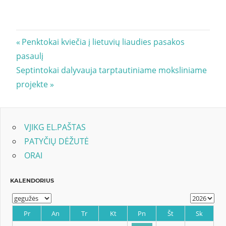
Navigacija
Previous
Penktokai kviečia į lietuvių liaudies pasakos
Post:
pasaulį
tarp
Next
Septintokai dalyvauja tarptautiniame moksliniame
įrašų
Post:
projekte
VJIKG EL.PAŠTAS
PATYČIŲ DĖŽUTĖ
ORAI