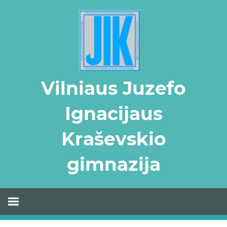
Skip
to
content
Vilniaus Juzefo
Ignacijaus
Kraševskio
gimnazija