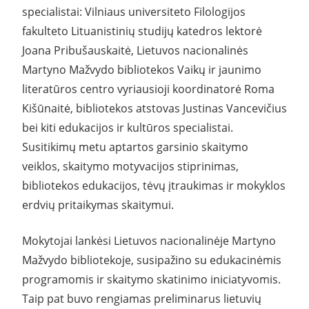
specialistai: Vilniaus universiteto Filologijos
fakulteto Lituanistinių studijų katedros lektorė
Joana Pribušauskaitė, Lietuvos nacionalinės
Martyno Mažvydo bibliotekos Vaikų ir jaunimo
literatūros centro vyriausioji koordinatorė Roma
Kišūnaitė, bibliotekos atstovas Justinas Vancevičius
bei kiti edukacijos ir kultūros specialistai.
Susitikimų metu aptartos garsinio skaitymo
veiklos, skaitymo motyvacijos stiprinimas,
bibliotekos edukacijos, tėvų įtraukimas ir mokyklos
erdvių pritaikymas skaitymui.
Mokytojai lankėsi Lietuvos nacionalinėje Martyno
Mažvydo bibliotekoje, susipažino su edukacinėmis
programomis ir skaitymo skatinimo iniciatyvomis.
Taip pat buvo rengiamas preliminarus lietuvių