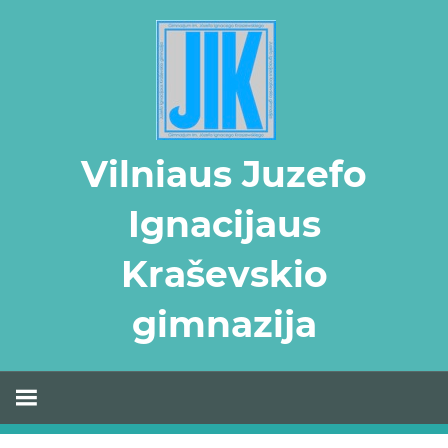
Skip
to
content
Vilniaus Juzefo
Ignacijaus
Kraševskio
gimnazija