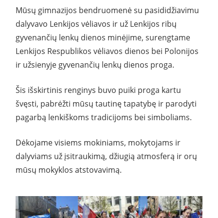
Mūsų gimnazijos bendruomenė su pasididžiavimu
dalyvavo Lenkijos vėliavos ir už Lenkijos ribų
gyvenančių lenkų dienos minėjime, surengtame
Lenkijos Respublikos vėliavos dienos bei Polonijos
ir užsienyje gyvenančių lenkų dienos proga.
Šis išskirtinis renginys buvo puiki proga kartu
švęsti, pabrėžti mūsų tautinę tapatybę ir parodyti
pagarbą lenkiškoms tradicijoms bei simboliams.
Dėkojame visiems mokiniams, mokytojams ir
dalyviams už įsitraukimą, džiugią atmosferą ir orų
mūsų mokyklos atstovavimą.