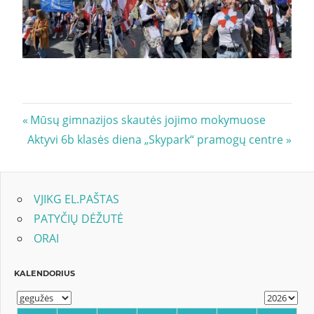
Navigacija
Previous
Mūsų gimnazijos skautės jojimo mokymuose
Next
Post:
Aktyvi 6b klasės diena „Skypark“ pramogų centre
tarp
Post:
įrašų
VJIKG EL.PAŠTAS
PATYČIŲ DĖŽUTĖ
ORAI