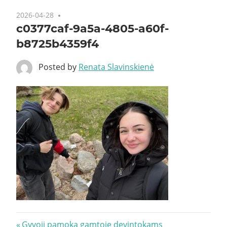
2026-04-28
c0377caf-9a5a-4805-a60f-
b8725b4359f4
Posted by
Renata Slavinskienė
Navigacija
Previous
Gyvoji pamoka gamtoje devintokams