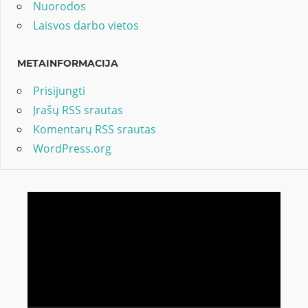
Nuorodos
Laisvos darbo vietos
METAINFORMACIJA
Prisijungti
Įrašų RSS srautas
Komentarų RSS srautas
WordPress.org
Video
grotuvas