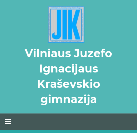
Skip
to
content
Vilniaus Juzefo
Ignacijaus
Kraševskio
gimnazija