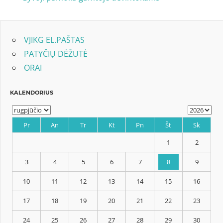
Post:
tarp
įrašų
VJIKG EL.PAŠTAS
PATYČIŲ DĖŽUTĖ
ORAI