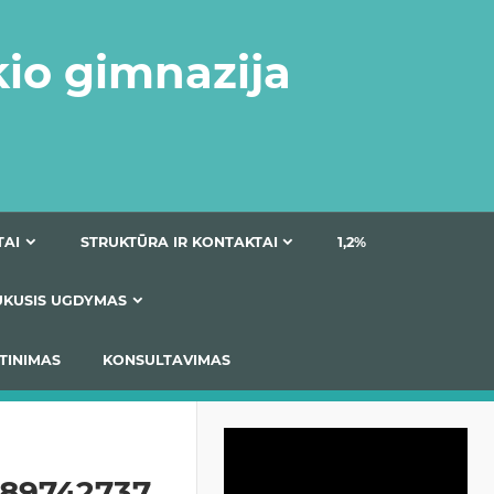
kio gimnazija
DOKUMENTAI
STRUKTŪRA IR KONTAKTAI
1
AS
ĮTRAUKUSIS UGDYMAS
IMAS / ĮSIVERTINIMAS
KONSULTAVIMAS
Video
grotuvas
189742737