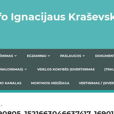
fo Ignacijaus Kraševs
PRIĖMIMAS
EGZAMINAI
PASLAUGOS
NIO ATNAUJINIMAS)
VEIKLOS KOKYBĖS ĮSIVERTINIM
S TEIKIMO KANALAS
MOKYMOSI MEDŽIAGA
VERTIN
90805_1521663046637417_1690