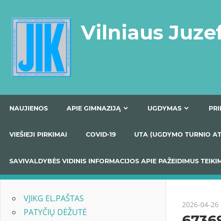
Skip
to
Vilniaus Juze
content
NAUJIENOS
APIE GIMNAZIJĄ
UGDYMAS
VIEŠIEJI PIRKIMAI
COVID-19
UTA (UGDYMO TUR
SAVIVALDYBĖS VIDINIS INFORMACIJOS APIE PAŽEIDIMU
VJIKG EL.PAŠTAS
2026-04-26
PATYČIŲ DĖŽUTĖ
6736