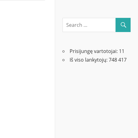
Prisijungę vartotojai:
11
Iš viso lankytojų:
748 417