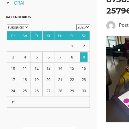
ORAI
2579
Pos
KALENDORIUS
Pr
An
Tr
Kt
Pn
Št
Sk
1
2
3
4
5
6
7
8
9
10
11
12
13
14
15
16