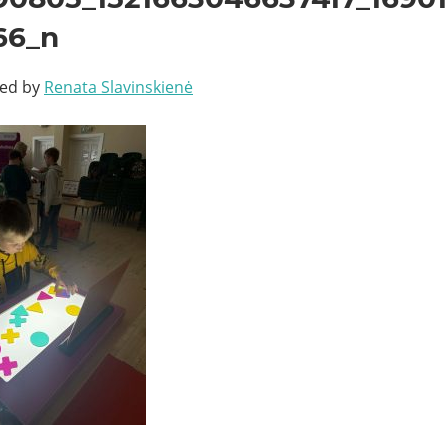
66_n
ted by
Renata Slavinskienė