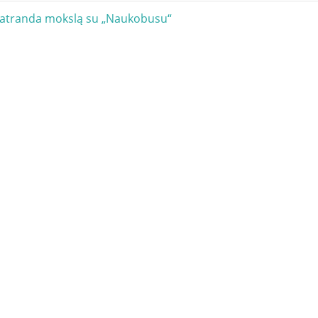
acija
 atranda mokslą su „Naukobusu“