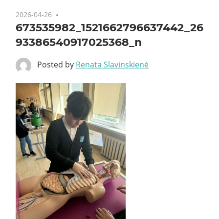
2026-04-26
673535982_1521662796637442_26
93386540917025368_n
Posted by
Renata Slavinskienė