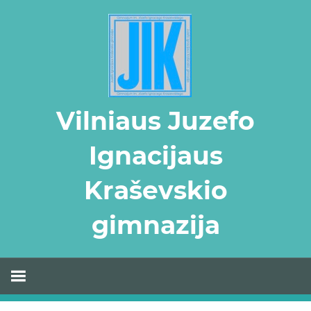
Skip
to
content
Vilniaus Juzefo
Ignacijaus
Kraševskio
gimnazija