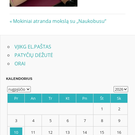
Navigacija
Previous
Mokiniai atranda mokslą su „Naukobusu“
Post:
tarp
įrašų
VJIKG EL.PAŠTAS
PATYČIŲ DĖŽUTĖ
ORAI