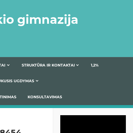
kio gimnazija
DOKUMENTAI
STRUKTŪRA IR KONTAKTAI
1
AS
ĮTRAUKUSIS UGDYMAS
IMAS / ĮSIVERTINIMAS
KONSULTAVIMAS
Video
grotuvas
68454