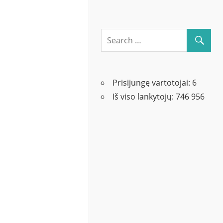
Prisijungę vartotojai:
6
Iš viso lankytojų:
746 956