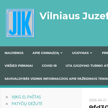
Skip
to
Vilniaus Juze
content
NAUJIENOS
APIE GIMNAZIJĄ
UGDYMAS
VIEŠIEJI PIRKIMAI
COVID-19
UTA (UGDYMO TUR
SAVIVALDYBĖS VIDINIS INFORMACIJOS APIE PAŽEIDIMU
VJIKG EL.PAŠTAS
2026-04-21
PATYČIŲ DĖŽUTĖ
9fd3