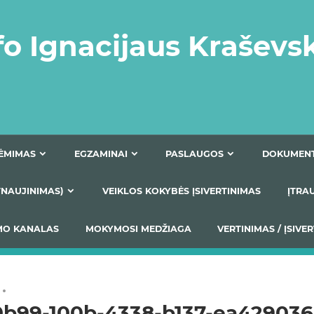
fo Ignacijaus Kraševs
PRIĖMIMAS
EGZAMINAI
PASLAUGOS
NIO ATNAUJINIMAS)
VEIKLOS KOKYBĖS ĮSIVERTINIM
S TEIKIMO KANALAS
MOKYMOSI MEDŽIAGA
VERTIN
0b99-100b-4338-b137-ea42903