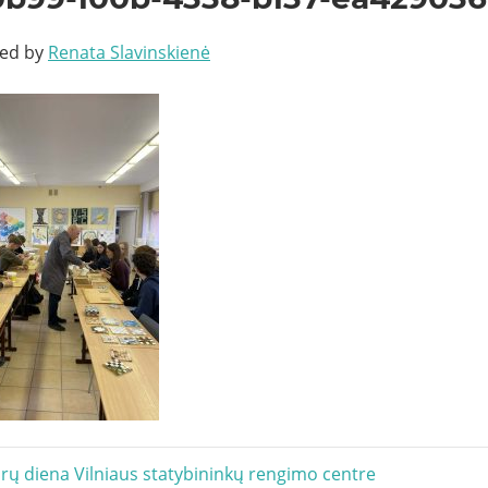
ted by
Renata Slavinskienė
acija
urų diena Vilniaus statybininkų rengimo centre