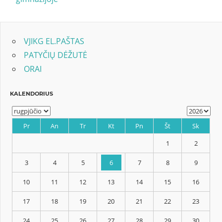
tarp
įrašų
VJIKG EL.PAŠTAS
PATYČIŲ DĖŽUTĖ
ORAI