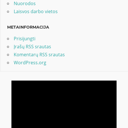
Nuorodos
Laisvos darbo vietos
METAINFORMACIJA
Prisijungti
Įrašų RSS srautas
Komentarų RSS srautas
WordPress.org
Video
grotuvas