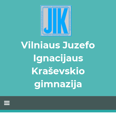
Skip
to
content
Vilniaus Juzefo
Ignacijaus
Kraševskio
gimnazija