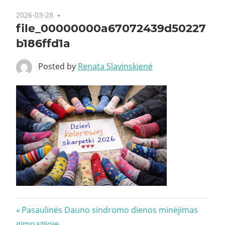
2026-03-28
file_00000000a67072439d50227
b186ffd1a
Posted by
Renata Slavinskienė
Navigacija
Previous
Pasaulinės Dauno sindromo dienos minėjimas
Post:
gimnazijoje