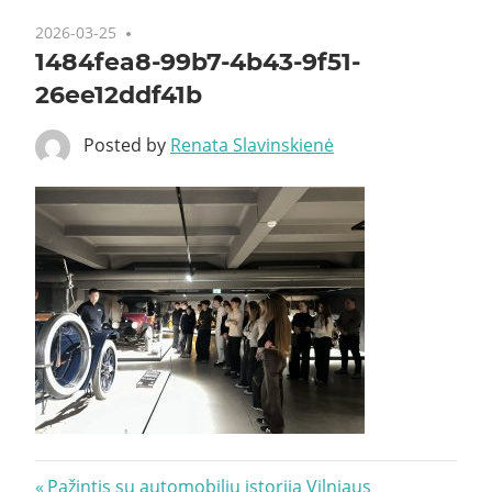
2026-03-25
1484fea8-99b7-4b43-9f51-
26ee12ddf41b
Posted by
Renata Slavinskienė
Navigacija
Previous
Pažintis su automobilių istorija Vilniaus