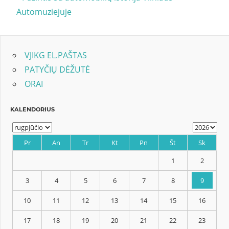
Post:
Automuziejuje
tarp
įrašų
VJIKG EL.PAŠTAS
PATYČIŲ DĖŽUTĖ
ORAI