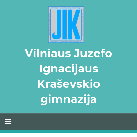
Skip
to
content
Vilniaus Juzefo
Ignacijaus
Kraševskio
gimnazija