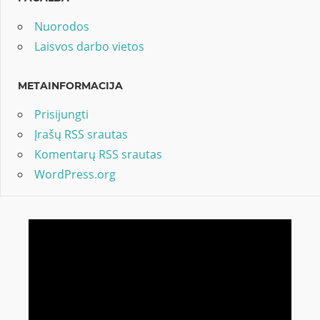
Nuorodos
Laisvos darbo vietos
METAINFORMACIJA
Prisijungti
Įrašų RSS srautas
Komentarų RSS srautas
WordPress.org
Video
grotuvas