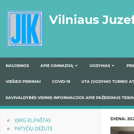
Skip
to
Vilniaus Juze
content
NAUJIENOS
APIE GIMNAZIJĄ
UGDYMAS
VIEŠIEJI PIRKIMAI
COVID-19
UTA (UGDYMO TUR
SAVIVALDYBĖS VIDINIS INFORMACIJOS APIE PAŽEIDIMU
DIENA:
20
VJIKG EL.PAŠTAS
PATYČIŲ DĖŽUTĖ