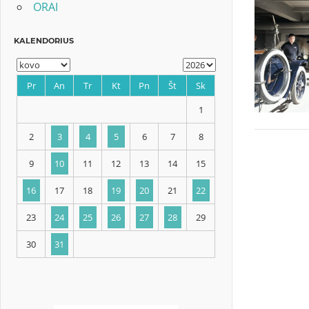
ORAI
KALENDORIUS
Pr
An
Tr
Kt
Pn
Št
Sk
1
2
3
4
5
6
7
8
9
10
11
12
13
14
15