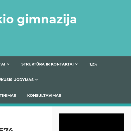
kio gimnazija
DOKUMENTAI
STRUKTŪRA IR KONTAKTAI
1
AS
ĮTRAUKUSIS UGDYMAS
IMAS / ĮSIVERTINIMAS
KONSULTAVIMAS
Video
grotuvas
574