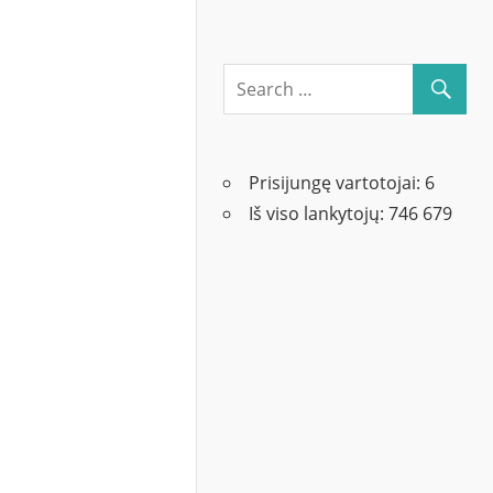
Prisijungę vartotojai:
6
Iš viso lankytojų:
746 679