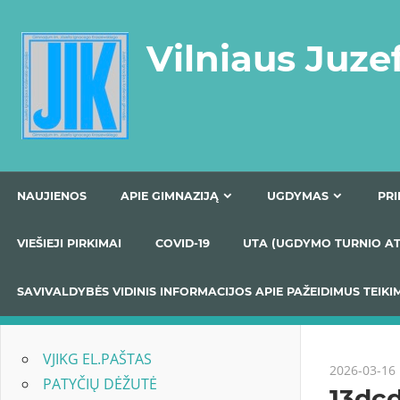
Skip
to
Vilniaus Juze
content
NAUJIENOS
APIE GIMNAZIJĄ
UGDYMAS
VIEŠIEJI PIRKIMAI
COVID-19
UTA (UGDYMO TUR
SAVIVALDYBĖS VIDINIS INFORMACIJOS APIE PAŽEIDIMU
VJIKG EL.PAŠTAS
2026-03-16
PATYČIŲ DĖŽUTĖ
13dc