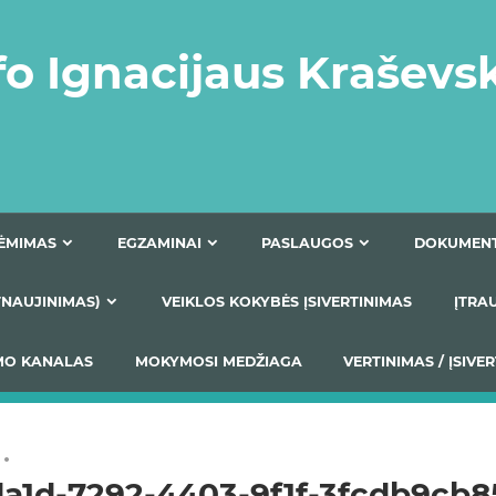
fo Ignacijaus Kraševs
PRIĖMIMAS
EGZAMINAI
PASLAUGOS
NIO ATNAUJINIMAS)
VEIKLOS KOKYBĖS ĮSIVERTINIM
S TEIKIMO KANALAS
MOKYMOSI MEDŽIAGA
VERTIN
da1d-7292-4403-9f1f-3fcdb9cb8