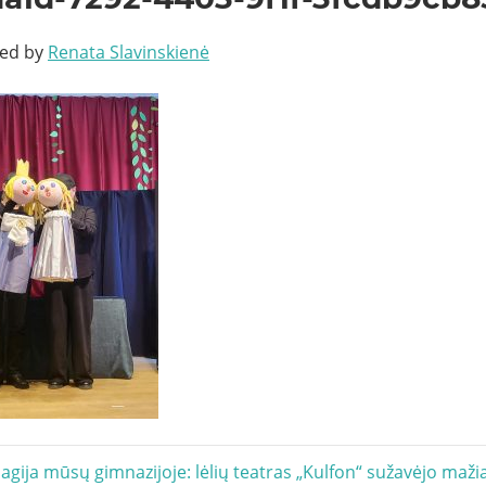
ted by
Renata Slavinskienė
acija
gija mūsų gimnazijoje: lėlių teatras „Kulfon“ sužavėjo maži