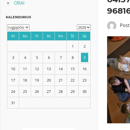
ORAI
9681
Pos
KALENDORIUS
Pr
An
Tr
Kt
Pn
Št
Sk
1
2
3
4
5
6
7
8
9
10
11
12
13
14
15
16