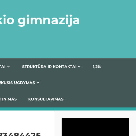
kio gimnazija
DOKUMENTAI
STRUKTŪRA IR KONTAKTAI
1
AS
ĮTRAUKUSIS UGDYMAS
IMAS / ĮSIVERTINIMAS
KONSULTAVIMAS
Video
grotuvas
73484425