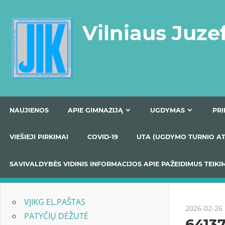
Skip
to
Vilniaus Juze
content
NAUJIENOS
APIE GIMNAZIJĄ
UGDYMAS
VIEŠIEJI PIRKIMAI
COVID-19
UTA (UGDYMO TUR
SAVIVALDYBĖS VIDINIS INFORMACIJOS APIE PAŽEIDIMU
VJIKG EL.PAŠTAS
2026-02-26
PATYČIŲ DĖŽUTĖ
6413