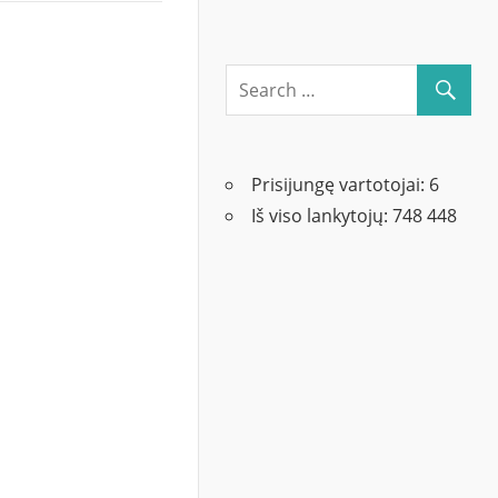
Prisijungę vartotojai:
6
Iš viso lankytojų:
748 448