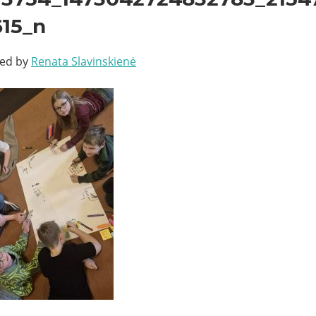
615_n
ted by
Renata Slavinskienė