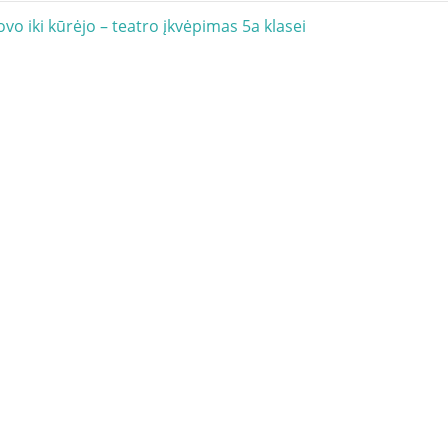
acija
vo iki kūrėjo – teatro įkvėpimas 5a klasei