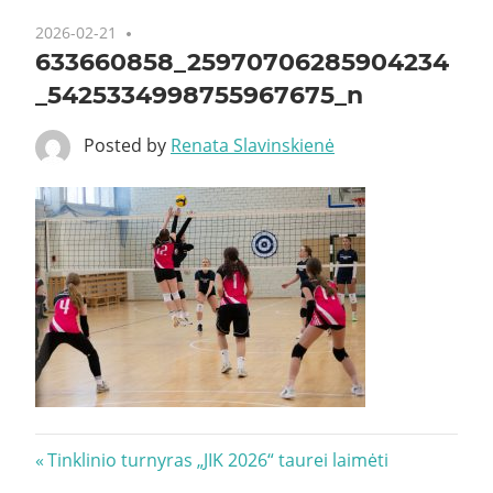
2026-02-21
633660858_25970706285904234
_5425334998755967675_n
Posted by
Renata Slavinskienė
Navigacija
Previous
Tinklinio turnyras „JIK 2026“ taurei laimėti
Post: