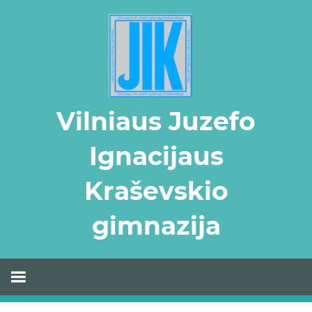
Skip
to
content
Vilniaus Juzefo
Ignacijaus
Kraševskio
gimnazija