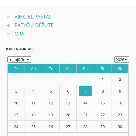
tarp
įrašų
VJIKG EL.PAŠTAS
PATYČIŲ DĖŽUTĖ
ORAI
KALENDORIUS