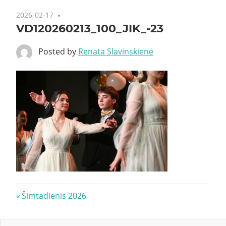
2026-02-17
VD120260213_100_JIK_-23
Posted by
Renata Slavinskienė
Navigacija
Previous
Šimtadienis 2026
Post:
tarp