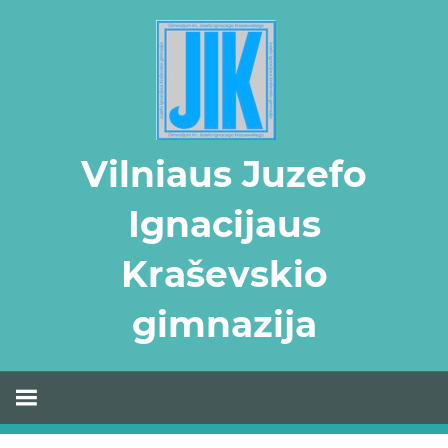
Skip
to
content
Vilniaus Juzefo
Ignacijaus
Kraševskio
gimnazija