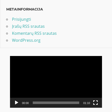
METAINFORMACIJA
Prisijungti
Įrašų RSS srautas
Komentarų RSS srautas
WordPress.org
Video
grotuvas
00:00
01:10