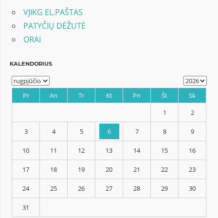
įrašų
VJIKG EL.PAŠTAS
PATYČIŲ DĖŽUTĖ
ORAI
KALENDORIUS