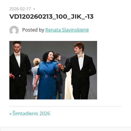
2026-02-17
VD120260213_100_JIK_-13
Posted by
Renata Slavinskienė
Navigacija
Previous
Šimtadienis 2026
Post:
tarp