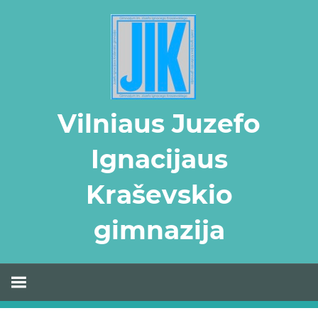
Skip
to
content
Vilniaus Juzefo
Ignacijaus
Kraševskio
gimnazija