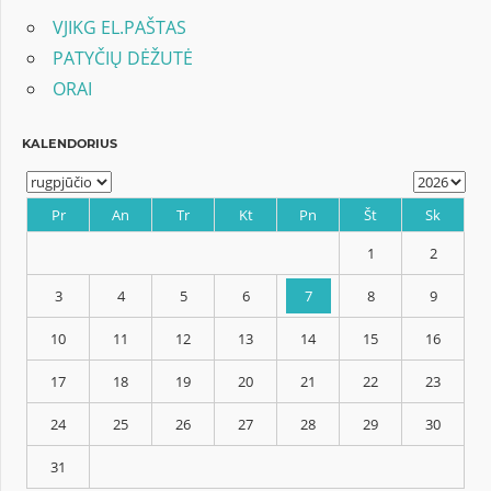
įrašų
VJIKG EL.PAŠTAS
PATYČIŲ DĖŽUTĖ
ORAI
KALENDORIUS