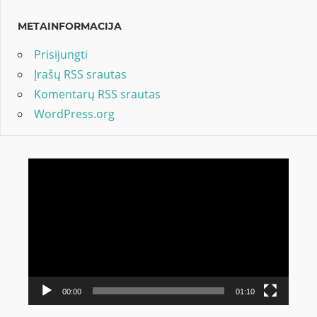
METAINFORMACIJA
Prisijungti
Įrašų RSS srautas
Komentarų RSS srautas
WordPress.org
Video
grotuvas
00:00
01:10