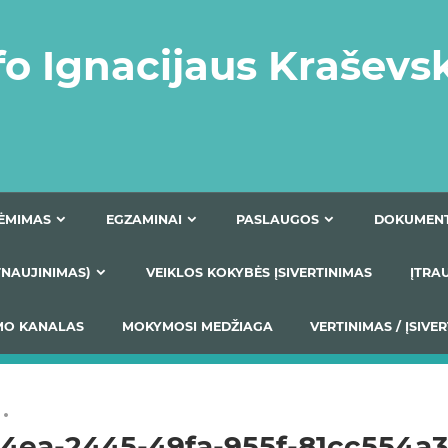
fo Ignacijaus Kraševs
PRIĖMIMAS
EGZAMINAI
PASLAUGOS
NIO ATNAUJINIMAS)
VEIKLOS KOKYBĖS ĮSIVERTINIM
S TEIKIMO KANALAS
MOKYMOSI MEDŽIAGA
VERTIN
34ea-2445-49fa-955f-81cc554a