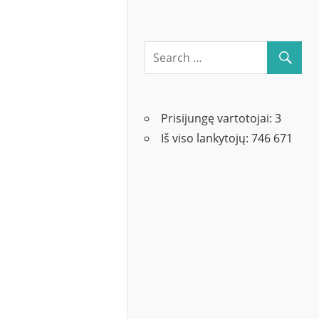
Prisijungę vartotojai:
3
Iš viso lankytojų:
746 671