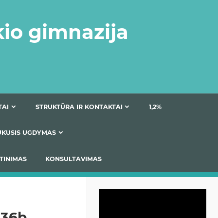
kio gimnazija
DOKUMENTAI
STRUKTŪRA IR KONTAKTAI
1
AS
ĮTRAUKUSIS UGDYMAS
IMAS / ĮSIVERTINIMAS
KONSULTAVIMAS
Video
grotuvas
336b