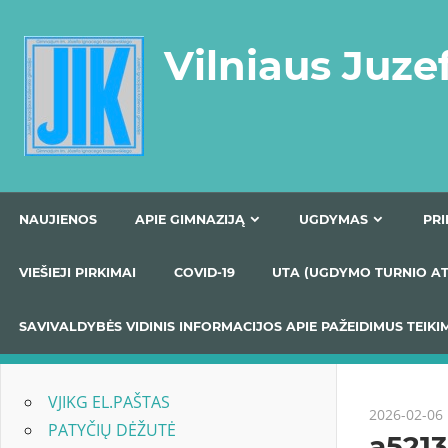
Skip
to
Vilniaus Juze
content
NAUJIENOS
APIE GIMNAZIJĄ
UGDYMAS
VIEŠIEJI PIRKIMAI
COVID-19
UTA (UGDYMO TUR
SAVIVALDYBĖS VIDINIS INFORMACIJOS APIE PAŽEIDIMU
VJIKG EL.PAŠTAS
2026-02-06
PATYČIŲ DĖŽUTĖ
a521